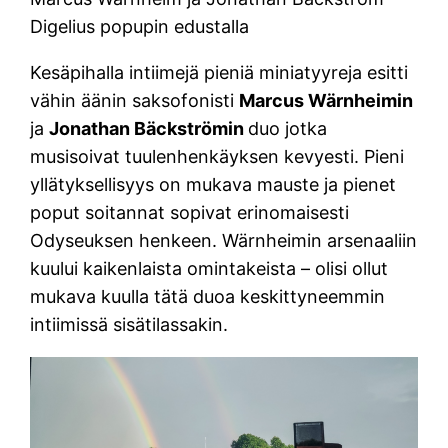
Digelius popupin edustalla
Kesäpihalla intiimejä pieniä miniatyyreja esitti
vähin äänin saksofonisti
Marcus Wärnheimin
ja
Jonathan Bäckströmin
duo jotka
musisoivat tuulenhenkäyksen kevyesti. Pieni
yllätyksellisyys on mukava mauste ja pienet
poput soitannat sopivat erinomaisesti
Odyseuksen henkeen. Wärnheimin arsenaaliin
kuului kaikenlaista omintakeista – olisi ollut
mukava kuulla tätä duoa keskittyneemmin
intiimissä sisätilassakin.