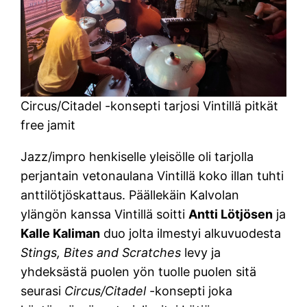
Circus/Citadel -konsepti tarjosi Vintillä pitkät
free jamit
Jazz/impro henkiselle yleisölle oli tarjolla
perjantain vetonaulana Vintillä koko illan tuhti
anttilötjöskattaus. Päällekäin Kalvolan
ylängön kanssa Vintillä soitti
Antti Lötjösen
ja
Kalle Kaliman
duo jolta ilmestyi alkuvuodesta
Stings, Bites and Scratches
levy ja
yhdeksästä puolen yön tuolle puolen sitä
seurasi
Circus/Citadel
-konsepti joka