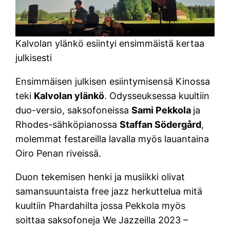
Kalvolan ylänkö esiintyi ensimmäistä kertaa
julkisesti
Ensimmäisen julkisen esiintymisensä Kinossa
teki
Kalvolan ylänkö
. Odysseuksessa kuultiin
duo-versio, saksofoneissa
Sami Pekkola
ja
Rhodes-sähköpianossa
Staffan Södergård
,
molemmat festareilla lavalla myös lauantaina
Oiro Penan riveissä.
Duon tekemisen henki ja musiikki olivat
samansuuntaista free jazz herkuttelua mitä
kuultiin Phardahilta jossa Pekkola myös
soittaa saksofoneja We Jazzeilla 2023 –