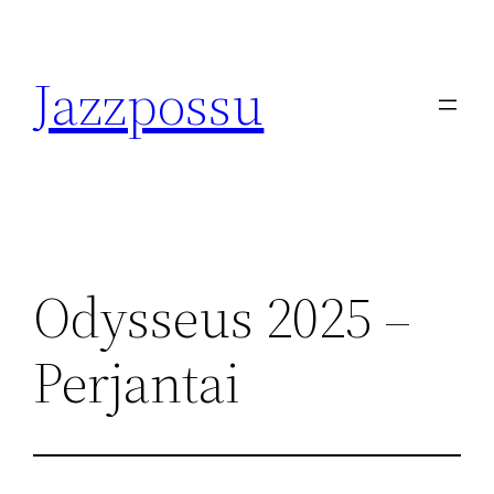
Skip
to
Jazzpossu
content
Odysseus 2025 –
Perjantai