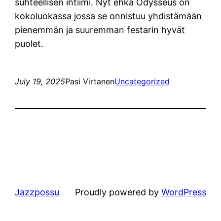
suhteellisen intiimi. Nyt ehkä Odysseus on
kokoluokassa jossa se onnistuu yhdistämään
pienemmän ja suuremman festarin hyvät
puolet.
July 19, 2025
Pasi Virtanen
Uncategorized
Jazzpossu
Proudly powered by
WordPress