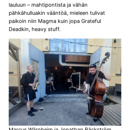
lauluun – mahtipontista ja vähän
pähkähulluakin vääntöä, mieleen tulivat
paikoin niin Magma kuin jopa Grateful
Deadkin, heavy stuff.
Marcus Wärnheim ja Jonathan Bäckström