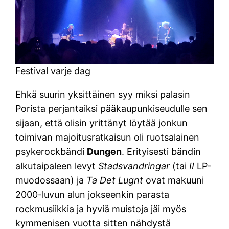
Festival varje dag
Ehkä suurin yksittäinen syy miksi palasin
Porista perjantaiksi pääkaupunkiseudulle sen
sijaan, että olisin yrittänyt löytää jonkun
toimivan majoitusratkaisun oli ruotsalainen
psykerockbändi
Dungen
. Erityisesti bändin
alkutaipaleen levyt
Stadsvandringar
(tai
II
LP-
muodossaan) ja
Ta Det Lugnt
ovat makuuni
2000-luvun alun jokseenkin parasta
rockmusiikkia ja hyviä muistoja jäi myös
kymmenisen vuotta sitten nähdystä