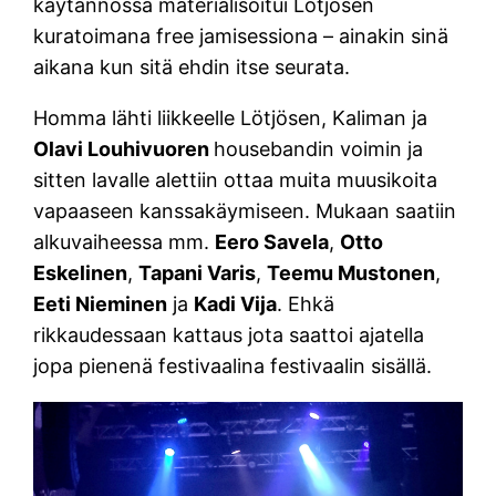
käytännössä materialisoitui Lötjösen
kuratoimana free jamisessiona – ainakin sinä
aikana kun sitä ehdin itse seurata.
Homma lähti liikkeelle Lötjösen, Kaliman ja
Olavi Louhivuoren
housebandin voimin ja
sitten lavalle alettiin ottaa muita muusikoita
vapaaseen kanssakäymiseen. Mukaan saatiin
alkuvaiheessa mm.
Eero Savela
,
Otto
Eskelinen
,
Tapani Varis
,
Teemu Mustonen
,
Eeti Nieminen
ja
Kadi Vija
. Ehkä
rikkaudessaan kattaus jota saattoi ajatella
jopa pienenä festivaalina festivaalin sisällä.