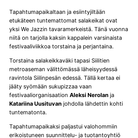
Tapahtumapaikaltaan ja esiintyjiltään
etukäteen tuntemattomat salakeikat ovat
yksi We Jazzin tavaramerkeistä. Tänä vuonna
niitä on tarjolla kaksin kappalein varsinaista
festivaaliviikkoa torstaina ja perjantaina.
Torstaina salakeikkaväki tapasi Siilitien
metroaseman välittömässä läheisyydessä
ravintola Siilinpesän edessä. Tällä kertaa ei
jääty syömään sukupizzaa vaan
festivaaliorganisaation
Aleksi Nerolan
ja
Katariina Uusituvan
johdolla lähdettin kohti
tuntematonta.
Tapahtumapaikaksi paljastui valohommiin
erikoistuneen suunnittelu- ja tuotantoyhtiö