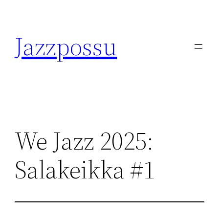
Skip
to
Jazzpossu
content
We Jazz 2025:
Salakeikka #1