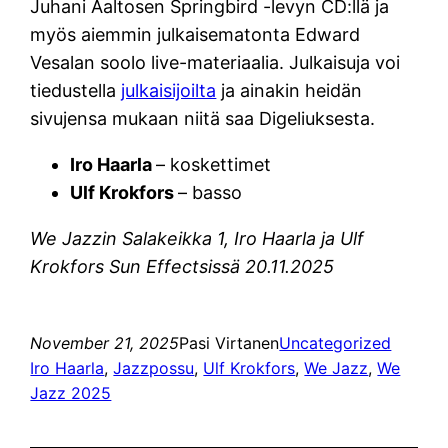
Juhani Aaltosen Springbird -levyn CD:llä ja
myös aiemmin julkaisematonta Edward
Vesalan soolo live-materiaalia. Julkaisuja voi
tiedustella
julkaisijoilta
ja ainakin heidän
sivujensa mukaan niitä saa Digeliuksesta.
Iro Haarla
– koskettimet
Ulf Krokfors
– basso
We Jazzin Salakeikka 1, Iro Haarla ja Ulf
Krokfors Sun Effectsissä 20.11.2025
November 21, 2025
Pasi Virtanen
Uncategorized
Iro Haarla
, 
Jazzpossu
, 
Ulf Krokfors
, 
We Jazz
, 
We
Jazz 2025