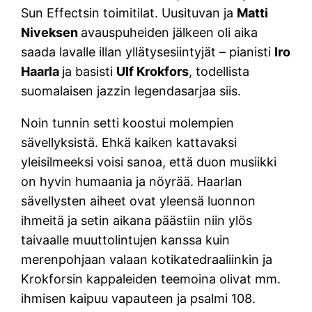
Sun Effectsin toimitilat. Uusituvan ja
Matti
Niveksen
avauspuheiden jälkeen oli aika
saada lavalle illan yllätysesiintyjät – pianisti
Iro
Haarla
ja basisti
Ulf Krokfors
, todellista
suomalaisen jazzin legendasarjaa siis.
Noin tunnin setti koostui molempien
sävellyksistä. Ehkä kaiken kattavaksi
yleisilmeeksi voisi sanoa, että duon musiikki
on hyvin humaania ja nöyrää. Haarlan
sävellysten aiheet ovat yleensä luonnon
ihmeitä ja setin aikana päästiin niin ylös
taivaalle muuttolintujen kanssa kuin
merenpohjaan valaan kotikatedraaliinkin ja
Krokforsin kappaleiden teemoina olivat mm.
ihmisen kaipuu vapauteen ja psalmi 108.