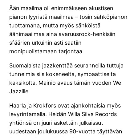
Äänimaailma oli enimmäkseen akustisen
pianon lyyristä maailmaa – tosin sähköpianon
tuottamana, mutta myös sähköistä
äänimaailmaa aina avaruusrock-henkisiin
sfäärien urkuihin asti saatiin
monipuolistamaan tarjontaa.
Suomalaista jazzkenttää seuranneilla tuttuja
tunnelmia siis kokeneelta, sympaattiselta
kaksikolta. Mainio avaus tämän vuoden We
Jazzille.
Haarla ja Krokfors ovat ajankohtaisia myös
levyrintamalla. Heidän Willa Silva Records
yhtiönsä on juuri äskettäin julkaissut
uudestaan joulukuussa 90-vuotta täyttävän