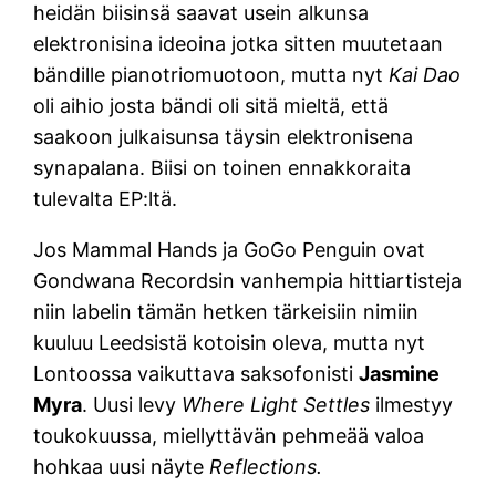
heidän biisinsä saavat usein alkunsa
elektronisina ideoina jotka sitten muutetaan
bändille pianotriomuotoon, mutta nyt
Kai Dao
oli aihio josta bändi oli sitä mieltä, että
saakoon julkaisunsa täysin elektronisena
synapalana. Biisi on toinen ennakkoraita
tulevalta EP:ltä.
Jos Mammal Hands ja GoGo Penguin ovat
Gondwana Recordsin vanhempia hittiartisteja
niin labelin tämän hetken tärkeisiin nimiin
kuuluu Leedsistä kotoisin oleva, mutta nyt
Lontoossa vaikuttava saksofonisti
Jasmine
Myra
. Uusi levy
Where Light Settles
ilmestyy
toukokuussa, miellyttävän pehmeää valoa
hohkaa uusi näyte
Reflections.