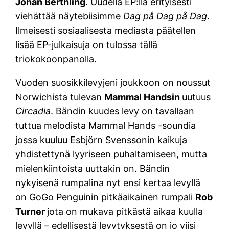
Johan Berthling
. Uudella EP:llä erityisesti
viehättää näytebiisimme
Dag på Dag på Dag
.
Ilmeisesti sosiaalisesta mediasta päätellen
lisää EP-julkaisuja on tulossa tällä
triokokoonpanolla.
Vuoden suosikkilevyjeni joukkoon on noussut
Norwichista tulevan
Mammal Handsin
uutuus
Circadia
. Bändin kuudes levy on tavallaan
tuttua melodista Mammal Hands -soundia
jossa kuuluu Esbjörn Svenssonin kaikuja
yhdistettynä lyyriseen puhaltamiseen, mutta
mielenkiintoista uuttakin on. Bändin
nykyisenä rumpalina nyt ensi kertaa levyllä
on GoGo Penguinin pitkäaikainen rumpali
Rob
Turner
jota on mukava pitkästä aikaa kuulla
levyllä – edellisestä levytyksestä on jo viisi