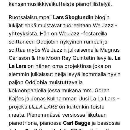
kansanmusiikkivaikutteista pianofiilistelyä.
Ruotsalaisrumpali
Lars Skoglundin
blogin
lukijat ehkä muistavat tuoreeltaan We Jazz -
yhteyksistä. Hän on We Jazz -festareilla
soittaneen Oddjobin nykyinen rumpali ja
soittaa myös We Jazzin julkaisemalla Magnus
Carlsson & the Moon Ray Quintetin levyllä.
La
La Lars
on hänen oma projektinsa joka on
aiemmin julkaissut neljä levyä isommalla hyvin
paljon Oddjobia muistuttavalla
kokoonpaniolla jossa mukana mm. Goran
Kajfes ja Jonas Kullhammar. Uusi La La Lars -
projekti
LILLA LARS
on kuitenkin toista
maata. Pienemmässä versiossa liikutaan
pianotriona, pianossa
Carl Bagge
ja bassossa