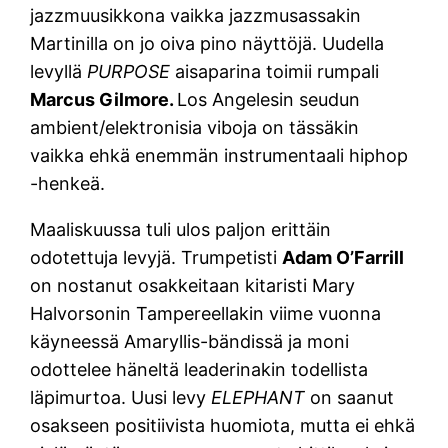
jazzmuusikkona vaikka jazzmusassakin
Martinilla on jo oiva pino näyttöjä. Uudella
levyllä
PURPOSE
aisaparina toimii rumpali
Marcus Gilmore.
Los Angelesin seudun
ambient/elektronisia viboja on tässäkin
vaikka ehkä enemmän instrumentaali hiphop
-henkeä.
Maaliskuussa tuli ulos paljon erittäin
odotettuja levyjä. Trumpetisti
Adam O’Farrill
on nostanut osakkeitaan kitaristi Mary
Halvorsonin Tampereellakin viime vuonna
käyneessä Amaryllis-bändissä ja moni
odottelee häneltä leaderinakin todellista
läpimurtoa. Uusi levy
ELEPHANT
on saanut
osakseen positiivista huomiota, mutta ei ehkä