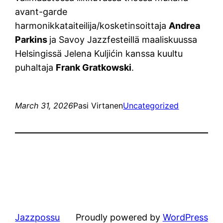
avant-garde
harmonikkataiteilija/kosketinsoittaja
Andrea
Parkins
ja Savoy Jazzfesteillä maaliskuussa
Helsingissä Jelena Kuljićin kanssa kuultu
puhaltaja
Frank Gratkowski
.
March 31, 2026
Pasi Virtanen
Uncategorized
Jazzpossu
Proudly powered by
WordPress