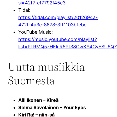
si=42f7fef7792f45c3
Tidal:
https://tidal.com/playlist/2012694a-
472f-4a3c-8878-3ff1103bfebe
YouTube Music:
https://music.youtube.com/playlist?
list=PLRMQ5zHEluR5Pt38CwKY4CyFSU6Q
Uutta musiikkia
Suomesta
Aili Ikonen – Kireä
Selma Savolainen – Your Eyes
Kiri Ra! – niin-så