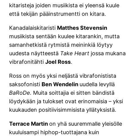
kitaristeja joiden musiikista ei yleensä kuule
että tekijän pääinstrumentti on kitara.
Kanadalaiskitaristi
Matthes Stevensin
musiikista sentään kuulee kitarankin, mutta
samanhetkistä rytmistä meininkiä löytyy
uudesta näytteestä
Take Heart
jossa mukana
vibrafonitähti
Joel Ross
.
Ross on myös yksi neljästä vibrafonistista
saksofonisti
Ben Wendelin
uudella levyllä
BaRoDe.
Muita soittajia ei sitten bändistä
löydykään ja tulokset ovat erinomaisia – yksi
kuukauden positiivisimmisista yllätyksistä.
Terrace Martin
on yhä suuremmalle yleisölle
kuuluisampi hiphop-tuottajana kuin