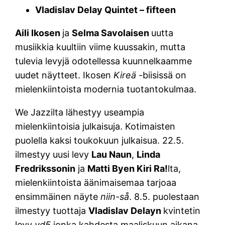
Vladislav Delay Quintet – fifteen
Aili Ikosen
ja
Selma Savolaisen
uutta
musiikkia kuultiin viime kuussakin, mutta
tulevia levyjä odotellessa kuunnelkaamme
uudet näytteet. Ikosen
Kireä
-biisissä on
mielenkiintoista modernia tuotantokulmaa.
We Jazzilta lähestyy useampia
mielenkiintoisia julkaisuja. Kotimaisten
puolella kaksi toukokuun julkaisua. 22.5.
ilmestyy uusi levy
Lau Naun
,
Linda
Fredrikssonin
ja
Matti Byen Kiri Ra!
lta,
mielenkiintoista äänimaisemaa tarjoaa
ensimmäinen näyte
niin-så
. 8.5. puolestaan
ilmestyy tuottaja
Vladislav Delayn
kvintetin
levy
vd5
jonka kahdesta maaliskuun aikana