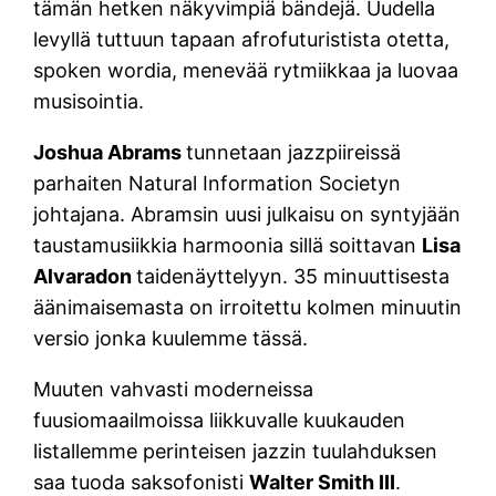
tämän hetken näkyvimpiä bändejä. Uudella
levyllä tuttuun tapaan afrofuturistista otetta,
spoken wordia, menevää rytmiikkaa ja luovaa
musisointia.
Joshua Abrams
tunnetaan jazzpiireissä
parhaiten Natural Information Societyn
johtajana. Abramsin uusi julkaisu on syntyjään
taustamusiikkia harmoonia sillä soittavan
Lisa
Alvaradon
taidenäyttelyyn. 35 minuuttisesta
äänimaisemasta on irroitettu kolmen minuutin
versio jonka kuulemme tässä.
Muuten vahvasti moderneissa
fuusiomaailmoissa liikkuvalle kuukauden
listallemme perinteisen jazzin tuulahduksen
saa tuoda saksofonisti
Walter Smith III
.