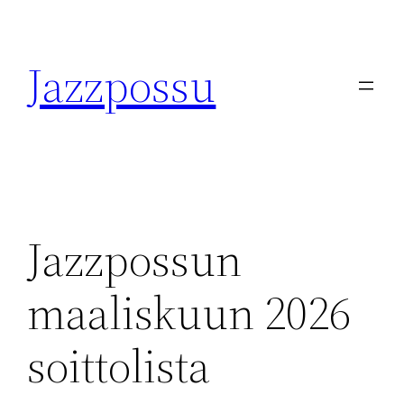
Skip
to
Jazzpossu
content
Jazzpossun
maaliskuun 2026
soittolista