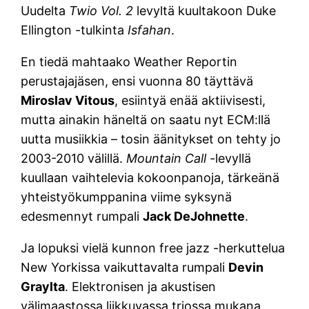
Uudelta
Twio Vol. 2
levyltä kuultakoon Duke
Ellington -tulkinta
Isfahan
.
En tiedä mahtaako Weather Reportin
perustajajäsen, ensi vuonna 80 täyttävä
Miroslav Vitous
, esiintyä enää aktiivisesti,
mutta ainakin häneltä on saatu nyt ECM:llä
uutta musiikkia – tosin äänitykset on tehty jo
2003-2010 välillä.
Mountain Call
-levyllä
kuullaan vaihtelevia kokoonpanoja, tärkeänä
yhteistyökumppanina viime syksynä
edesmennyt rumpali
Jack DeJohnette
.
Ja lopuksi vielä kunnon free jazz -herkuttelua
New Yorkissa vaikuttavalta rumpali
Devin
Graylta
. Elektronisen ja akustisen
välimaastossa liikkuvassa triossa mukana