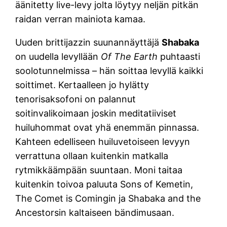
äänitetty live-levy jolta löytyy neljän pitkän
raidan verran mainiota kamaa.
Uuden brittijazzin suunannäyttäjä
Shabaka
on uudella levyllään
Of The Earth
puhtaasti
soolotunnelmissa – hän soittaa levyllä kaikki
soittimet. Kertaalleen jo hylätty
tenorisaksofoni on palannut
soitinvalikoimaan joskin meditatiiviset
huiluhommat ovat yhä enemmän pinnassa.
Kahteen edelliseen huiluvetoiseen levyyn
verrattuna ollaan kuitenkin matkalla
rytmikkäämpään suuntaan. Moni taitaa
kuitenkin toivoa paluuta Sons of Kemetin,
The Comet is Comingin ja Shabaka and the
Ancestorsin kaltaiseen bändimusaan.