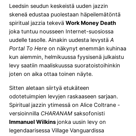
Leedsin seudun keskeistä uuden jazzin
skeneä edustaa puolestaan häpeilemätöntä
spiritual jazzia tekevä
Work Money Death
joka tuntuu nousseen Internet-suosiossa
uudelle tasolle. Ainakin uudesta levystä
A
Portal To Here
on näkynyt enemmän kuhinaa
kun aiemmin, helmikuussa fyysisenä julkaistu
levy saatiin maaliskuussa suoratoistoihinkin
joten on aika ottaa toinen näyte.
Sitten aletaan siirtyä etukäteen
odotetuimpien levyjen raskaaseen sarjaan.
Spiritual jazzin ytimessä on Alice Coltrane -
versioinnilla
CHARANAM
saksofonisti
Immanuel Wilkins
jonka uusin levy on
legendaarisessa Village Vanguardissa