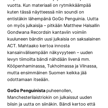
vuotta. Kun materiaali on rytmikkäämpää
kuten tässä näytteessä niin soundi on
entistäkin lähempänä GoGo Penguinia. Uutta
on myös julkaisija – pitkään Matthew Halsallin
Gondwana Recordsin kantaviin voimiin
kuuluneen bändin uusi julkaisia on saksalainen
ACT. Mahtaako kertoa innosta
kansainvälisempään näkyvyyteen – uuden
levyn tiimoilta bändi nähdään livenä mm.
Kööpenhaminassa, Tukholmassa ja Vilnassa,
mutta ensimmäinen Suomen keikka jää
odottamaan itseään.
GoGo Penguinista
puheenollen,
Manchesterilaistriokin on julkaissut uuden
biisin ja uutta on siinäkin. Bändi kertoo että