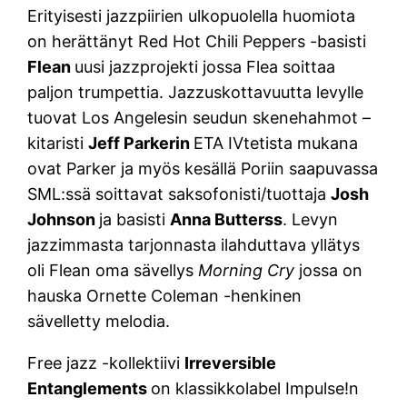
Erityisesti jazzpiirien ulkopuolella huomiota
on herättänyt Red Hot Chili Peppers -basisti
Flean
uusi jazzprojekti jossa Flea soittaa
paljon trumpettia. Jazzuskottavuutta levylle
tuovat Los Angelesin seudun skenehahmot –
kitaristi
Jeff Parkerin
ETA IVtetista mukana
ovat Parker ja myös kesällä Poriin saapuvassa
SML:ssä soittavat saksofonisti/tuottaja
Josh
Johnson
ja basisti
Anna Butterss
. Levyn
jazzimmasta tarjonnasta ilahduttava yllätys
oli Flean oma sävellys
Morning Cry
jossa on
hauska Ornette Coleman -henkinen
sävelletty melodia.
Free jazz -kollektiivi
Irreversible
Entanglements
on klassikkolabel Impulse!n