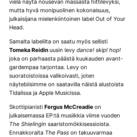
vielä näytä nousevan massasta hittilevyksi,
mutta hyvä monipuolinen kokonaisuus,
julkaisijana mielenkiintoinen label Out of Your
Head.
Samalta labelilta on saatu myös sellisti
Tomeka Reidin
uusin levy
dance! skip! hop!
joka on parhaasta päästä kuukauden avant-
gardempaa tarjontaa. Levy on
suoratoistoissa valikoivasti, joten
näytebiisimme on saatavilla näistä alustoista
Tidalissa ja Apple Musicissa.
Skottipianisti
Fergus McCreadie
on
julkaisemassa EP:tä musiikkia viime vuoden
The Shielingin
saaristomökkisessioista.
Ennakkoraita
The Pass
on takuuvarmaa