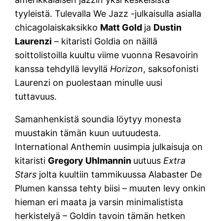
tyyleistä. Tulevalla We Jazz -julkaisulla asialla
chicagolaiskaksikko
Matt Gold
ja
Dustin
Laurenzi
– kitaristi Goldia on näillä
soittolistoilla kuultu viime vuonna Resavoirin
kanssa tehdyllä levyllä
Horizon
, saksofonisti
Laurenzi on puolestaan minulle uusi
tuttavuus.
Samanhenkistä soundia löytyy monesta
muustakin tämän kuun uutuudesta.
International Anthemin uusimpia julkaisuja on
kitaristi
Gregory Uhlmannin
uutuus
Extra
Stars
jolta kuultiin tammikuussa Alabaster De
Plumen kanssa tehty biisi – muuten levy onkin
hieman eri maata ja varsin minimalistista
herkistelyä – Goldin tavoin tämän hetken