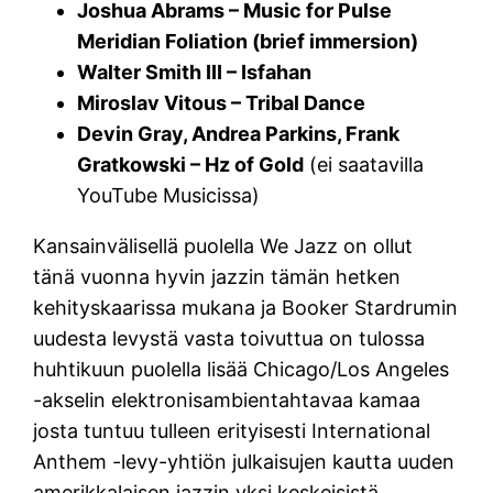
Joshua Abrams – Music for Pulse
Meridian Foliation (brief immersion)
Walter Smith III – Isfahan
Miroslav Vitous – Tribal Dance
Devin Gray, Andrea Parkins, Frank
Gratkowski – Hz of Gold
(ei saatavilla
YouTube Musicissa)
Kansainvälisellä puolella We Jazz on ollut
tänä vuonna hyvin jazzin tämän hetken
kehityskaarissa mukana ja Booker Stardrumin
uudesta levystä vasta toivuttua on tulossa
huhtikuun puolella lisää Chicago/Los Angeles
-akselin elektronisambientahtavaa kamaa
josta tuntuu tulleen erityisesti International
Anthem -levy-yhtiön julkaisujen kautta uuden
amerikkalaisen jazzin yksi keskeisistä