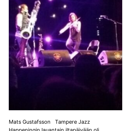
Mats Gustafsson Tampere Jazz
Happeningin lauantain iltapäivään oli