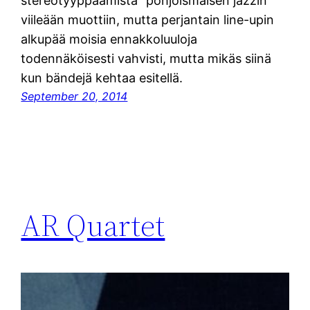
stereotyyppaamista “pohjoismaisen jazzin”
viileään muottiin, mutta perjantain line-upin
alkupää moisia ennakkoluuloja
todennäköisesti vahvisti, mutta mikäs siinä
kun bändejä kehtaa esitellä.
September 20, 2014
AR Quartet