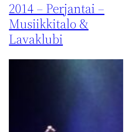
2014 – Perjantai –
Musiikkitalo &
Lavaklubi