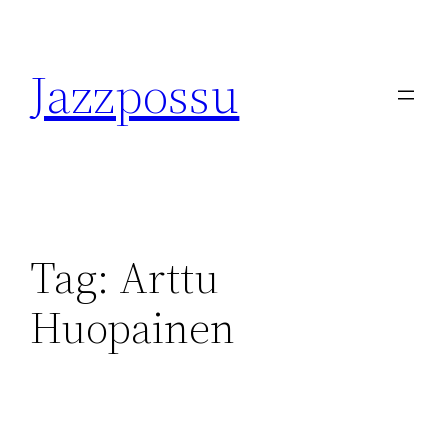
Skip
to
Jazzpossu
content
Tag:
Arttu
Huopainen