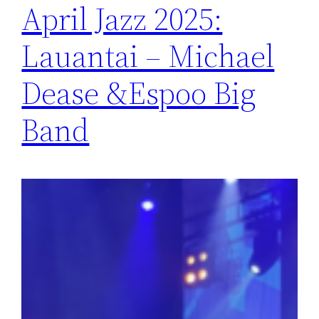
April Jazz 2025:
Lauantai – Michael
Dease &Espoo Big
Band