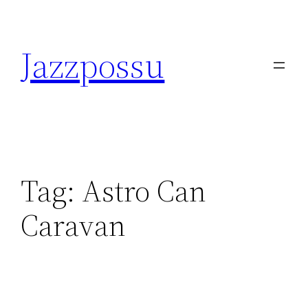
Skip
to
Jazzpossu
content
Tag:
Astro Can
Caravan