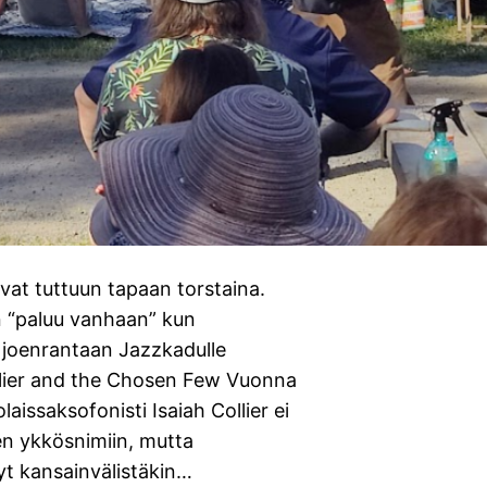
ivat tuttuun tapaan torstaina.
n “paluu vanhaan” kun
t joenrantaan Jazzkadulle
ollier and the Chosen Few Vuonna
aissaksofonisti Isaiah Collier ei
en ykkösnimiin, mutta
yt kansainvälistäkin…