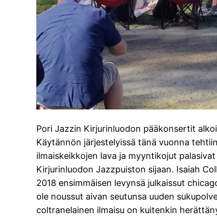
Pori Jazzin Kirjurinluodon pääkonsertit alko
Käytännön järjestelyissä tänä vuonna tehtii
ilmaiskeikkojen lava ja myyntikojut palasiva
Kirjurinluodon Jazzpuiston sijaan. Isaiah C
2018 ensimmäisen levynsä julkaissut chicagol
ole noussut aivan seutunsa uuden sukupolv
coltranelainen ilmaisu on kuitenkin herättän