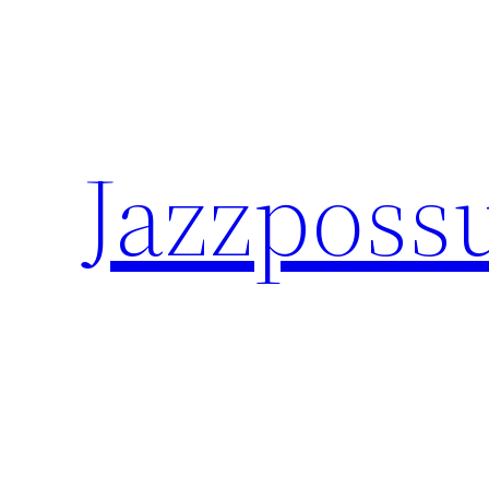
Skip
to
content
Jazzposs