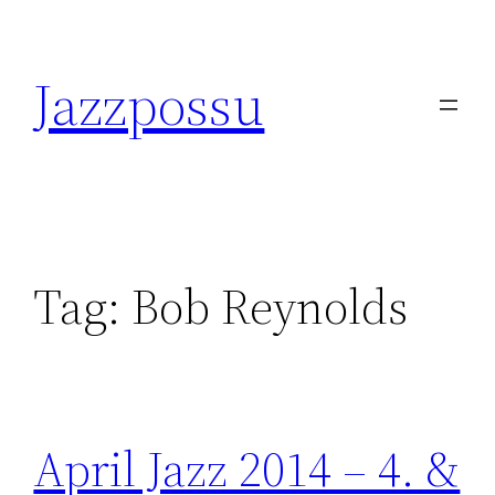
Skip
to
Jazzpossu
content
Tag:
Bob Reynolds
April Jazz 2014 – 4. &