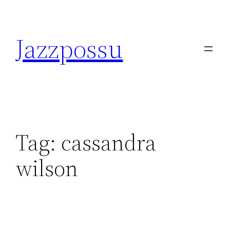
Skip
to
Jazzpossu
content
Tag:
cassandra
wilson