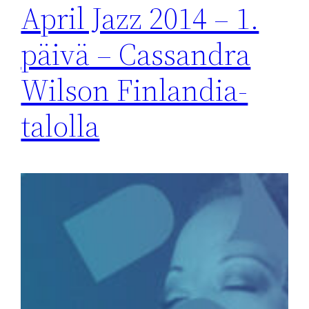
April Jazz 2014 – 1.
päivä – Cassandra
Wilson Finlandia-
talolla