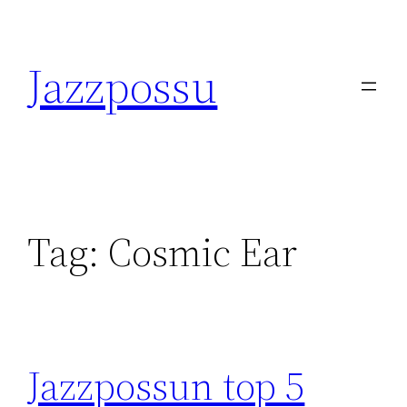
Skip
to
Jazzpossu
content
Tag:
Cosmic Ear
Jazzpossun top 5