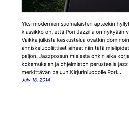
Yksi modernien suomalaisten apteekin hyllylt
klassikko on, että Pori Jazzilla on nykyään 
Vaikka julkista keskustelua ovatkin domino
anniskelupoliittiset aiheet niin tätä mielipid
paljon. Jazzpossun mielestä onkin aika korja
kokemuksien ja ohjelmiston perusteella jaz
merkittävän paluun Kirjurinluodolle Pori…
July 18, 2014