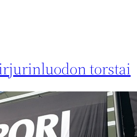
irjurinluodon torstai