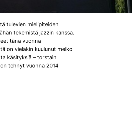
ä tulevien mielipiteiden
vähän tekemistä jazzin kanssa.
ineet tänä vuonna
että on vieläkin kuulunut melko
ta käsityksiä – torstain
z on tehnyt vuonna 2014