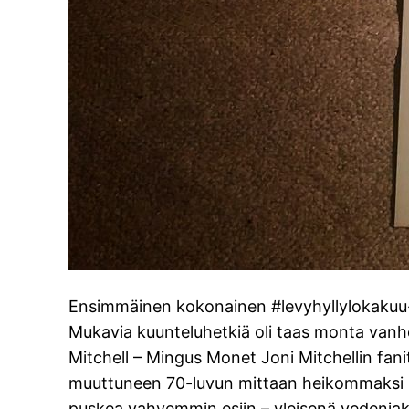
Ensimmäinen kokonainen #levyhyllylokakuu-
Mukavia kuunteluhetkiä oli taas monta vanhoj
Mitchell – Mingus Monet Joni Mitchellin fani
muuttuneen 70-luvun mittaan heikommaksi k
puskea vahvemmin esiin – yleisenä vedenjak