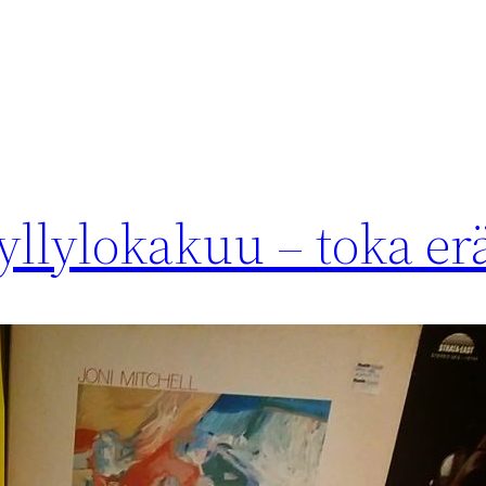
llylokakuu – toka er