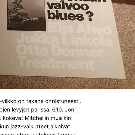
viikko on takana onnistuneesti.
en levyjen parissa. 6.10. Joni
t kokevat Mitchellin musiikin
un jazz-vaikutteet alkoivat
ajana johon kultakausi loppuu