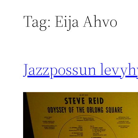
Tag:
Eija Ahvo
Jazzpossun levyhy