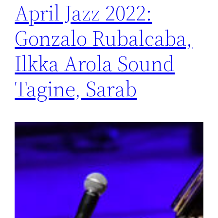
April Jazz 2022:
Gonzalo Rubalcaba,
Ilkka Arola Sound
Tagine, Sarab