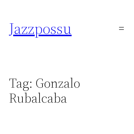
Skip
to
Jazzpossu
content
Tag:
Gonzalo
Rubalcaba