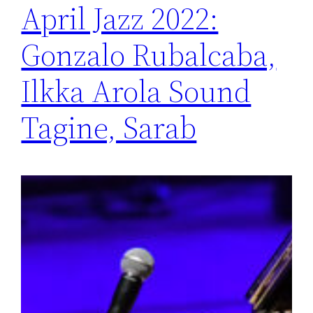
April Jazz 2022:
Gonzalo Rubalcaba,
Ilkka Arola Sound
Tagine, Sarab