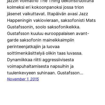
jazzin voimatrio The Thing dekonstruoituna
kolmeksi eri kokoonpanoksi jossa trion
jäsenet vaikuttavat. Iltapäivän avasi Jazz
Happeningin vakiovieraan, saksofonisti Mats
Gustafssonin, soolo saksofonikeikka.
Gustafsson kuuluu eurooppalaisen avant-
garde saksofonin maineikkaimpiin
perinteenjatkajiin ja luovaa
soittimenkäsittelyä olikin taas luvassa.
Dynamiikkaa riitti aggressiivisesta
voimapuhaltamisesta napsuihin ja
tuulenkevyeen suhinaan. Gustafsson…
November 1, 2015