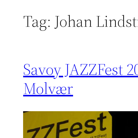
Tag:
Johan Linds
Savoy JAZZFest 202
Molvær