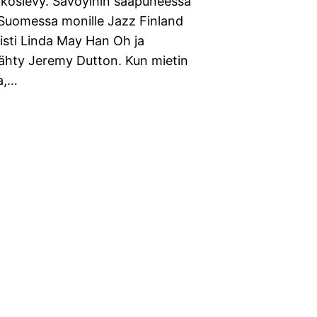
köslevy. Savoyihin saapuneessa
a Suomessa monille Jazz Finland
sisti Linda May Han Oh ja
nähty Jeremy Dutton. Kun mietin
a,…