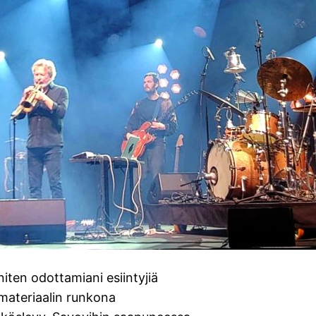
iten odottamiani esiintyjiä
n materiaalin runkona