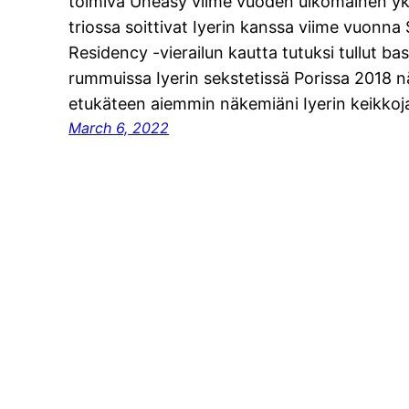
toimiva Uneasy viime vuoden ulkomainen yk
triossa soittivat Iyerin kanssa viime vuonn
Residency -vierailun kautta tutuksi tullut ba
rummuissa Iyerin sekstetissä Porissa 2018 
etukäteen aiemmin näkemiäni Iyerin keikkoj
March 6, 2022