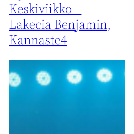
Keskiviikko –
Lakecia Benjamin,
Kannaste4