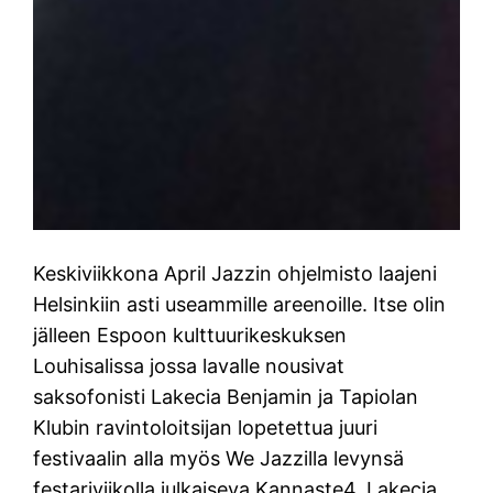
Keskiviikkona April Jazzin ohjelmisto laajeni
Helsinkiin asti useammille areenoille. Itse olin
jälleen Espoon kulttuurikeskuksen
Louhisalissa jossa lavalle nousivat
saksofonisti Lakecia Benjamin ja Tapiolan
Klubin ravintoloitsijan lopetettua juuri
festivaalin alla myös We Jazzilla levynsä
festariviikolla julkaiseva Kannaste4. Lakecia