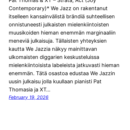
Pat Thomas & XT – Strata, Act (Joy
Contemporary)* We Jazz on rakentanut
itselleen kansainvälistä brändiä suhteellisen
onnistuneesti julkaisten mielenkiintoisten
muusikoiden hieman enemmän marginaaliin
meneviä julkaisuja. Tällaisten yhteyksien
kautta We Jazzia näkyy mainittavan
ulkomaisten diggarien keskusteluissa
mielenkiintoisista labeleista jatkuvasti hieman
enemmän. Tätä osastoa edustaa We Jazzin
uusin julkaisu jolla kuullaan pianisti Pat
Thomasia ja XT…
February 19, 2026