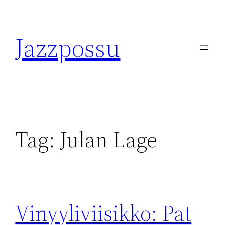
Skip
to
Jazzpossu
content
Tag:
Julan Lage
Vinyyliviisikko: Pat