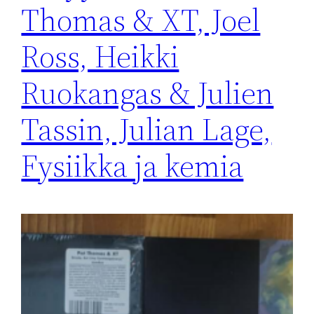
Thomas & XT, Joel
Ross, Heikki
Ruokangas & Julien
Tassin, Julian Lage,
Fysiikka ja kemia