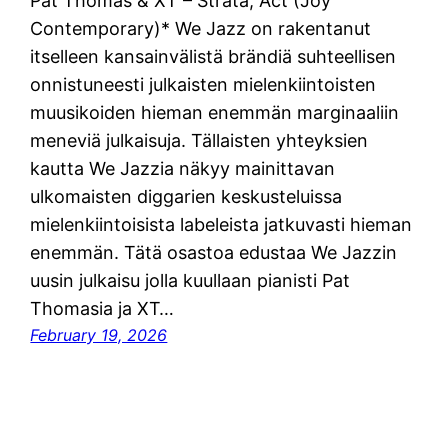
Pat Thomas & XT – Strata, Act (Joy
Contemporary)* We Jazz on rakentanut
itselleen kansainvälistä brändiä suhteellisen
onnistuneesti julkaisten mielenkiintoisten
muusikoiden hieman enemmän marginaaliin
meneviä julkaisuja. Tällaisten yhteyksien
kautta We Jazzia näkyy mainittavan
ulkomaisten diggarien keskusteluissa
mielenkiintoisista labeleista jatkuvasti hieman
enemmän. Tätä osastoa edustaa We Jazzin
uusin julkaisu jolla kuullaan pianisti Pat
Thomasia ja XT…
February 19, 2026