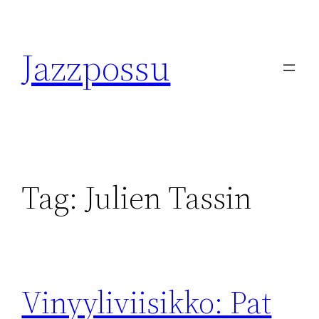
Skip
to
Jazzpossu
content
Tag:
Julien Tassin
Vinyyliviisikko: Pat