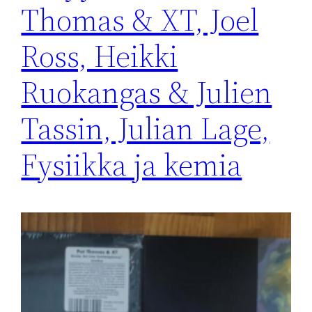
Thomas & XT, Joel
Ross, Heikki
Ruokangas & Julien
Tassin, Julian Lage,
Fysiikka ja kemia