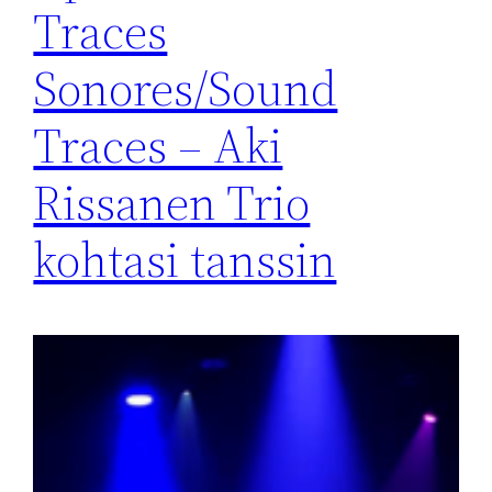
Traces
Sonores/Sound
Traces – Aki
Rissanen Trio
kohtasi tanssin