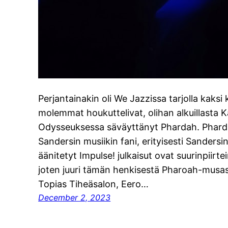
Perjantainakin oli We Jazzissa tarjolla kaksi k
molemmat houkuttelivat, olihan alkuillasta 
Odysseuksessa säväyttänyt Phardah. Pharda
Sandersin musiikin fani, erityisesti Sandersin
äänitetyt Impulse! julkaisut ovat suurinpiirt
joten juuri tämän henkisestä Pharoah-musas
Topias Tiheäsalon, Eero…
December 2, 2023