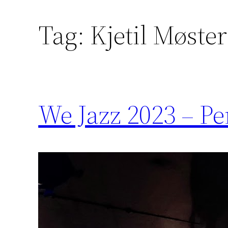
Tag:
Kjetil Møster
We Jazz 2023 – Pe