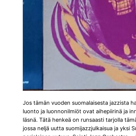
Jos tämän vuoden suomalaisesta jazzista hal
luonto ja luonnonilmiöt ovat aihepiirinä ja inn
läsnä. Tätä henkeä on runsaasti tarjolla täm
jossa neljä uutta suomijazzjulkaisua ja yksi