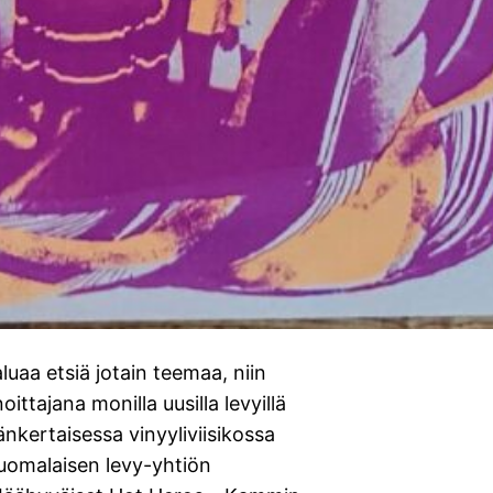
uaa etsiä jotain teemaa, niin
oittajana monilla uusilla levyillä
änkertaisessa vinyyliviisikossa
 Suomalaisen levy-yhtiön