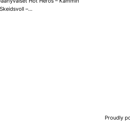
– Jäähyväiset Hot Heros – Kammin
 Skeidsvoll –…
Proudly 