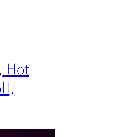
, Hot
ll,