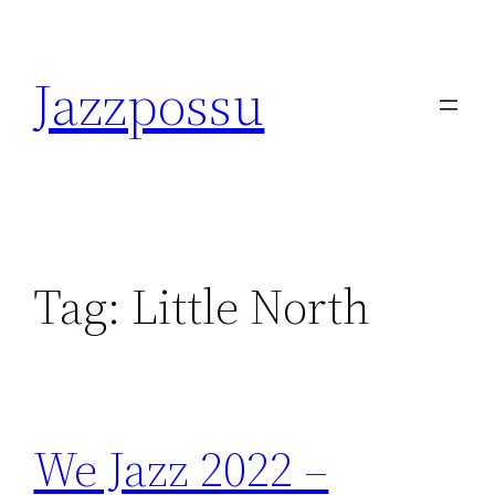
Skip
to
Jazzpossu
content
Tag:
Little North
We Jazz 2022 –