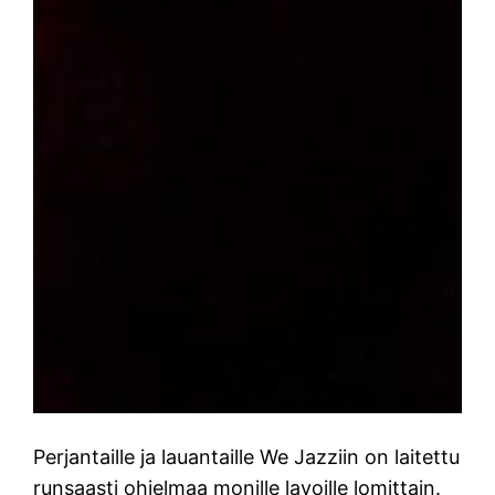
Perjantaille ja lauantaille We Jazziin on laitettu
runsaasti ohjelmaa monille lavoille lomittain.