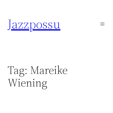
Skip
to
Jazzpossu
content
Tag:
Mareike
Wiening