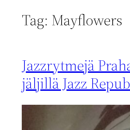
Tag:
Mayflowers
Jazzrytmejä Praha
jäljillä Jazz Repub