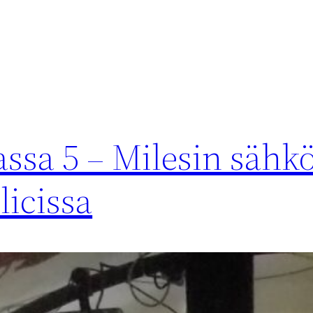
ssa 5 – Milesin sähkö
licissa