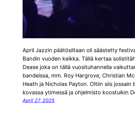
April Jazzin päätösiltaan oli säästetty festi
Bandin vuoden keikka. Tällä kertaa solistitäh
Dease joka on tällä vuosituhannella vaikutt
bandeissa, mm. Roy Hargrove, Christian McB
Heath ja Nicholas Payton. Oltiin siis jossain 
kovassa ytimessä ja ohjelmisto koostuikin
April 27, 2025