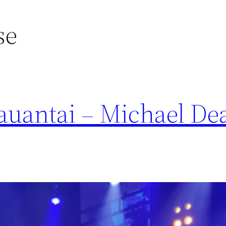
se
Lauantai – Michael De