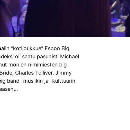
vaalin “kotijoukkue” Espoo Big
deksi oli saatu pasunisti Michael
anut monien nimimiesten big
ride, Charles Tolliver, Jimmy
big band -musiikin ja -kulttuurin
 Deasen…