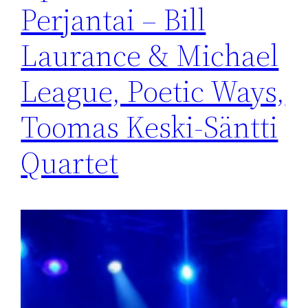
Perjantai – Bill
Laurance & Michael
League, Poetic Ways,
Toomas Keski-Säntti
Quartet