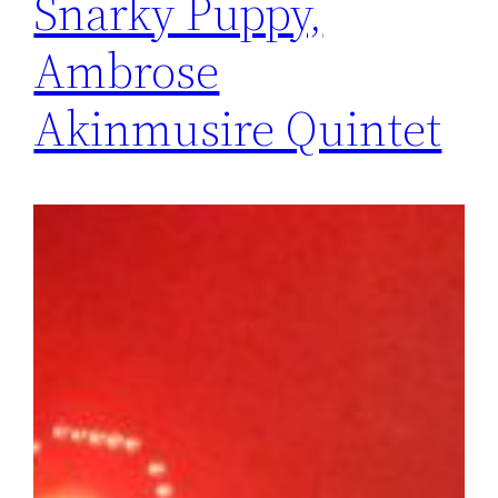
Snarky Puppy,
Ambrose
Akinmusire Quintet