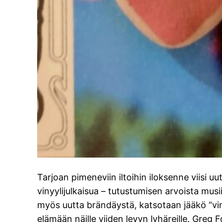
Tarjoan pimeneviin iltoihin iloksenne viisi uu
vinyylijulkaisua – tutustumisen arvoista musi
myös uutta brändäystä, katsotaan jääkö “viny
elämään näille viiden levyn lyhäreille. Greg 