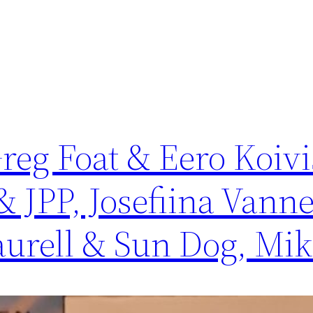
Greg Foat & Eero Koivi
& JPP, Josefiina Van
aurell & Sun Dog, Mi