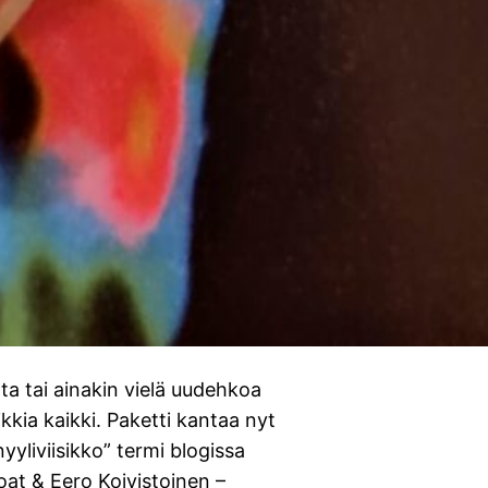
tta tai ainakin vielä uudehkoa
ikkia kaikki. Paketti kantaa nyt
yliviisikko” termi blogissa
Foat & Eero Koivistoinen –