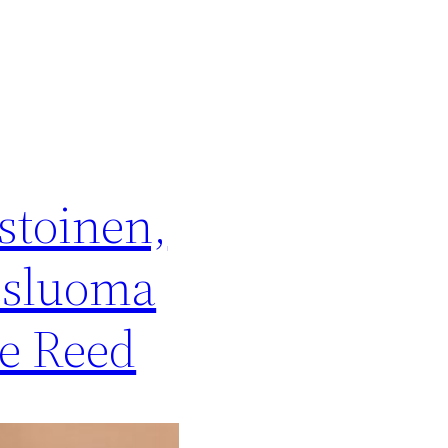
stoinen,
nesluoma
ke Reed