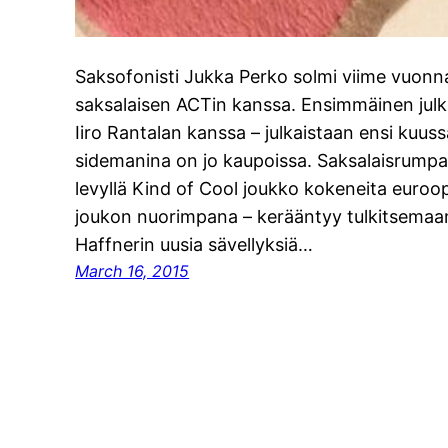
Saksofonisti Jukka Perko solmi viime vuon
saksalaisen ACTin kanssa. Ensimmäinen julk
Iiro Rantalan kanssa – julkaistaan ensi kuus
sidemanina on jo kaupoissa. Saksalaisrumpa
levyllä Kind of Cool joukko kokeneita euroop
joukon nuorimpana – kerääntyy tulkitsemaan i
Haffnerin uusia sävellyksiä…
March 16, 2015