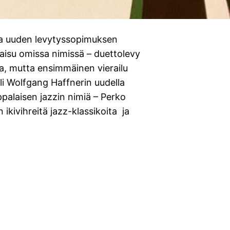
na uuden levytyssopimuksen
aisu omissa nimissä – duettolevy
sa, mutta ensimmäinen vierailu
li Wolfgang Haffnerin uudella
palaisen jazzin nimiä – Perko
kivihreitä jazz-klassikoita ja