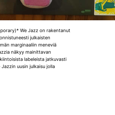
mporary)* We Jazz on rakentanut
 onnistuneesti julkaisten
mmän marginaaliin meneviä
Jazzia näkyy mainittavan
intoisista labeleista jatkuvasti
zzin uusin julkaisu jolla