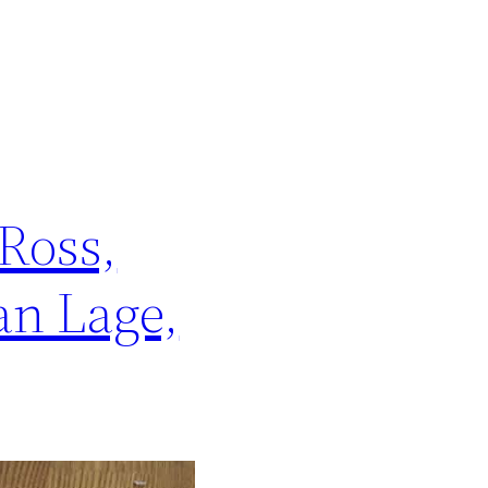
 Ross,
an Lage,