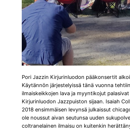
Pori Jazzin Kirjurinluodon pääkonsertit alko
Käytännön järjestelyissä tänä vuonna tehtii
ilmaiskeikkojen lava ja myyntikojut palasiva
Kirjurinluodon Jazzpuiston sijaan. Isaiah C
2018 ensimmäisen levynsä julkaissut chicagol
ole noussut aivan seutunsa uuden sukupolv
coltranelainen ilmaisu on kuitenkin herättän