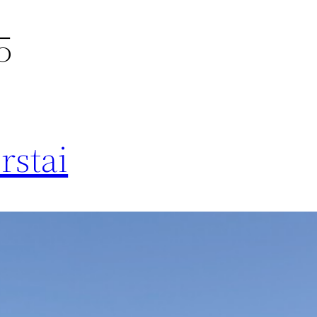
5
rstai