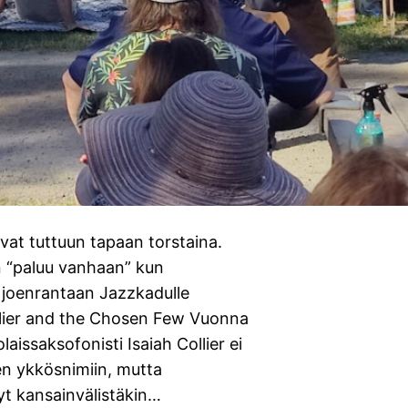
ivat tuttuun tapaan torstaina.
n “paluu vanhaan” kun
t joenrantaan Jazzkadulle
ollier and the Chosen Few Vuonna
aissaksofonisti Isaiah Collier ei
en ykkösnimiin, mutta
yt kansainvälistäkin…