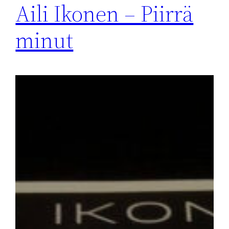
Aili Ikonen – Piirrä
minut