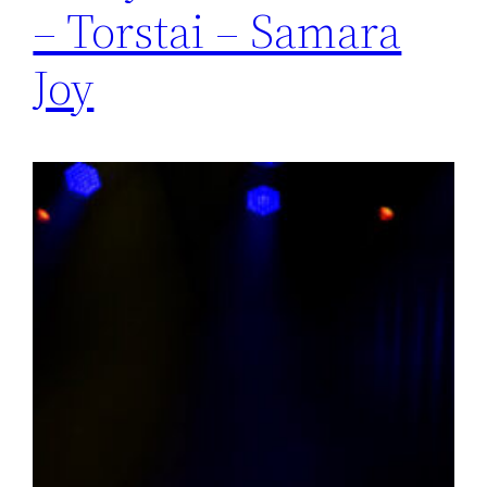
– Torstai – Samara
Joy