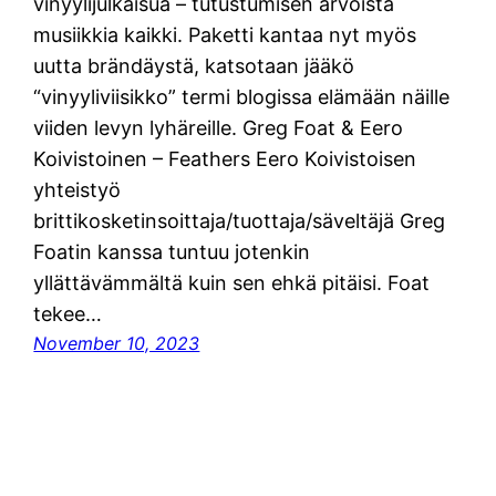
vinyylijulkaisua – tutustumisen arvoista
musiikkia kaikki. Paketti kantaa nyt myös
uutta brändäystä, katsotaan jääkö
“vinyyliviisikko” termi blogissa elämään näille
viiden levyn lyhäreille. Greg Foat & Eero
Koivistoinen – Feathers Eero Koivistoisen
yhteistyö
brittikosketinsoittaja/tuottaja/säveltäjä Greg
Foatin kanssa tuntuu jotenkin
yllättävämmältä kuin sen ehkä pitäisi. Foat
tekee…
November 10, 2023