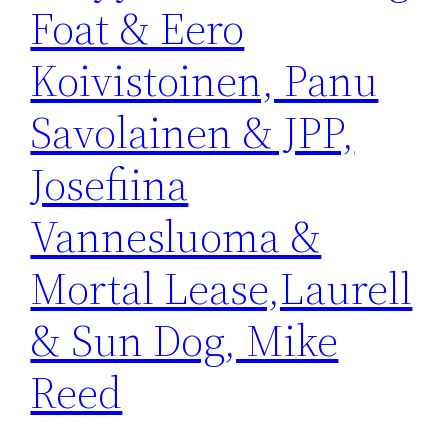
Foat & Eero
Koivistoinen, Panu
Savolainen & JPP,
Josefiina
Vannesluoma &
Mortal Lease,Laurell
& Sun Dog, Mike
Reed