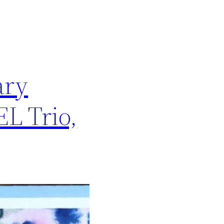
ary
EL Trio,