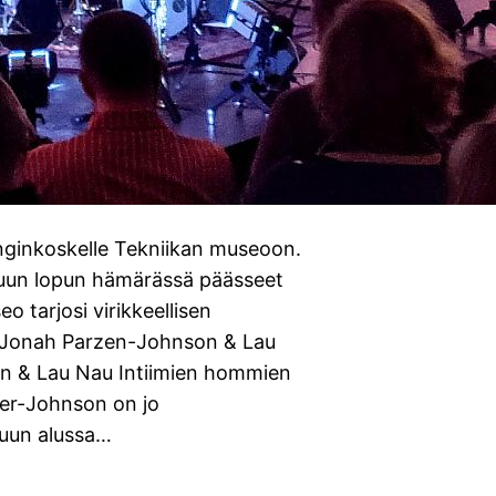
ginkoskelle Tekniikan museoon.
kuun lopun hämärässä päässeet
o tarjosi virikkeellisen
vat Jonah Parzen-Johnson & Lau
n & Lau Nau Intiimien hommien
zer-Johnson on jo
kuun alussa…