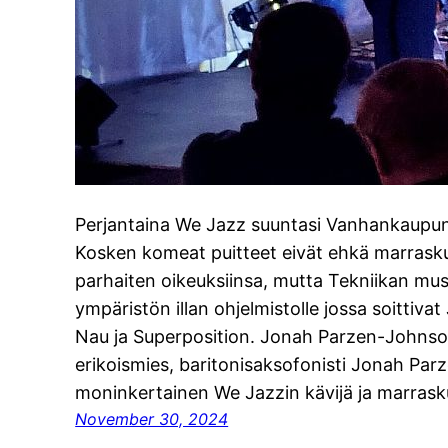
Perjantaina We Jazz suuntasi Vanhankaupun
Kosken komeat puitteet eivät ehkä marras
parhaiten oikeuksiinsa, mutta Tekniikan muse
ympäristön illan ohjelmistolle jossa soitti
Nau ja Superposition. Jonah Parzen-Johnso
erikoismies, baritonisaksofonisti Jonah Par
moninkertainen We Jazzin kävijä ja marras
November 30, 2024