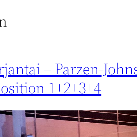
on
rjantai – Parzen-Joh
osition 1+2+3+4