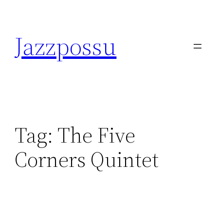
Skip
to
Jazzpossu
content
Tag:
The Five
Corners Quintet