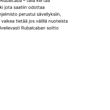
 Rubalcaba – tällä kertaa
i jota saatiin odottaa
elmisto perustui sävellyksiin,
 vaikea tietää jos välillä nuoteista
lveilevasti Rubalcaban soitto