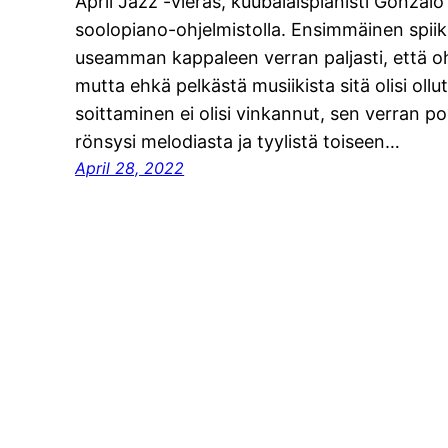
April Jazz -vieras, kuubalaispianisti Gonzalo
soolopiano-ohjelmistolla. Ensimmäinen spiikk
useamman kappaleen verran paljasti, että ohj
mutta ehkä pelkästä musiikista sitä olisi ollut
soittaminen ei olisi vinkannut, sen verran po
rönsysi melodiasta ja tyylistä toiseen…
April 28, 2022