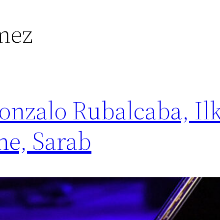
mez
Gonzalo Rubalcaba, Il
ne, Sarab