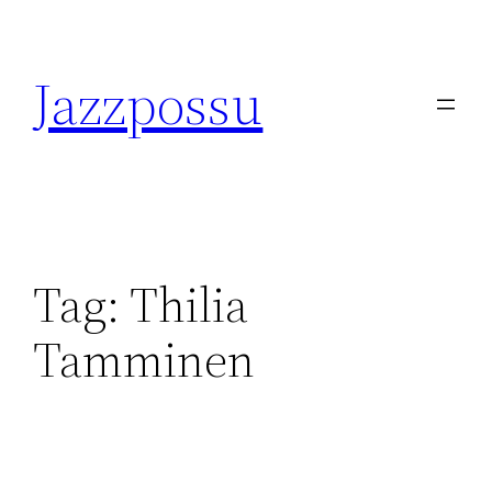
Skip
to
Jazzpossu
content
Tag:
Thilia
Tamminen