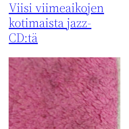
Viisi viimeaikojen
kotimaista jazz-
CD:tä