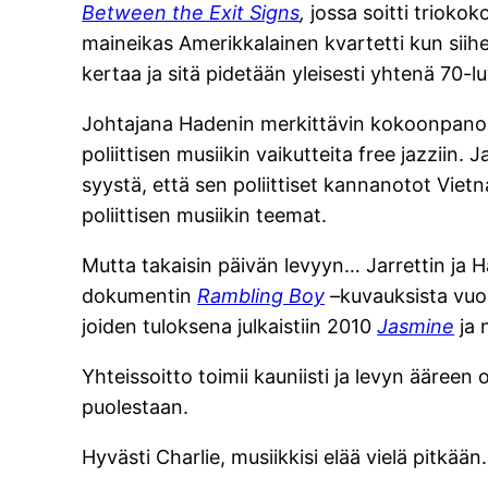
Between the Exit Signs
,
jossa soitti triok
maineikas Amerikkalainen kvartetti kun sii
kertaa ja sitä pidetään yleisesti yhtenä 70-
Johtajana Hadenin merkittävin kokoonpano ol
poliittisen musiikin vaikutteita free jazziin
syystä, että sen poliittiset kannanotot Vie
poliittisen musiikin teemat.
Mutta takaisin päivän levyyn… Jarrettin ja H
dokumentin
Rambling Boy
–
kuvauksista vuon
joiden tuloksena julkaistiin 2010
Jasmine
ja 
Yhteissoitto toimii kauniisti ja levyn ääree
puolestaan.
Hyvästi Charlie, musiikkisi elää vielä pitkään.