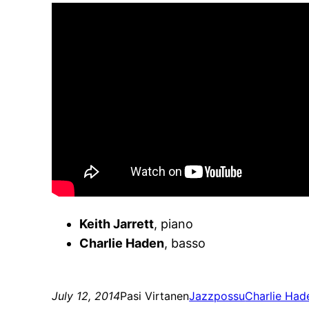
Keith Jarrett
, piano
Charlie Haden
, basso
July 12, 2014
Pasi Virtanen
Jazzpossu
Charlie Had