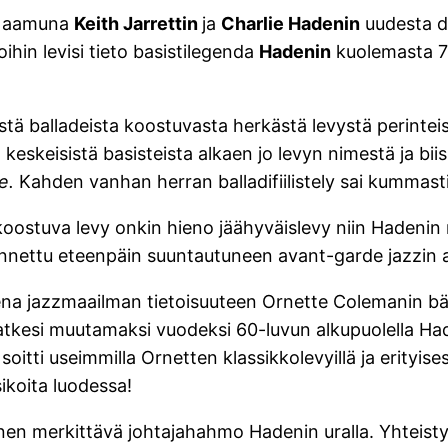
nä aamuna
Keith Jarrettin
ja
Charlie Hadenin
uudesta d
oihin levisi tieto basistilegenda
Hadenin
kuolemasta 76
ästä balladeista koostuvasta herkästä levystä perinte
keskeisistä basisteista alkaen jo levyn nimestä ja bii
e.
Kahden vanhan herran balladifiilistely sai kummasti
ostuva levy onkin hieno jäähyväislevy niin Hadenin mus
tunnettu eteenpäin suuntautuneen avant-garde jazzin a
na jazzmaailman tietoisuuteen Ornette Colemanin bä
atkesi muutamaksi vuodeksi 60-luvun alkupuolella Ha
oitti useimmilla Ornetten klassikkolevyillä ja erityise
ikoita luodessa!
toinen merkittävä johtajahahmo Hadenin uralla. Yhteist