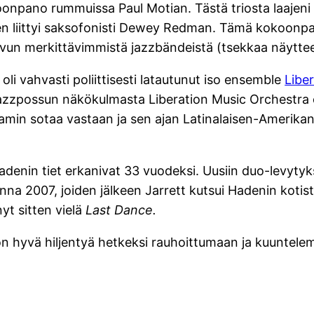
okoonpano rummuissa Paul Motian. Tästä triosta laaje
hen liittyi saksofonisti Dewey Redman. Tämä kokoonp
luvun merkittävimmistä jazzbändeistä (tsekkaa näytteen
i vahvasti poliittisesti latautunut iso ensemble
Libe
. Jazzpossun näkökulmasta Liberation Music Orchestra o
tnamin sotaa vastaan ja sen ajan Latinalaisen-Amerika
adenin tiet erkanivat 33 vuodeksi. Uusiin duo-levytyk
na 2007, joiden jälkeen Jarrett kutsui Hadenin kotist
nyt sitten vielä
Last Dance.
n on hyvä hiljentyä hetkeksi rauhoittumaan ja kuuntel