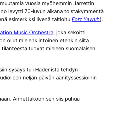
ni muutamia vuosia myöhemmin Jarrettin
ano levytti 70-luvun aikana toistakymmentä
ä esimerkiksi livenä taltioitu
Fort Yawuh
).
ration Music Orchestra
, joka sekoitti
n ollut mielenkiintoinen etenkin siitä
n tilanteesta tuovat mieleen suomalaisen
siin sysäys tuli Hadenista tehdyn
udiolleen neljän päivän äänityssessioihin
emaan. Annettakoon sen siis puhua