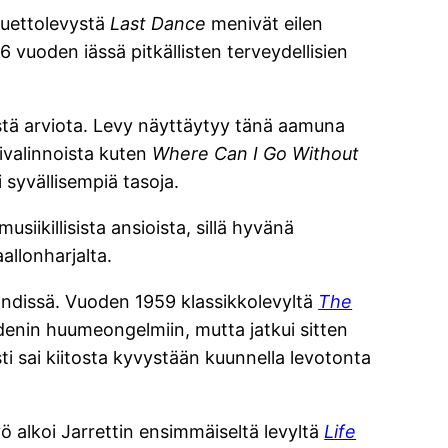
uettolevystä
Last Dance
menivät eilen
 vuoden iässä pitkällisten terveydellisien
istä arviota. Levy näyttäytyy tänä aamuna
sivalinnoista kuten
Where Can I Go Without
 syvällisempiä tasoja.
iikillisista ansioista, sillä hyvänä
allonharjalta.
ndissä. Vuoden 1959 klassikkolevyltä
The
denin huumeongelmiin, mutta jatkui sitten
sti sai kiitosta kyvystään kuunnella levotonta
yö alkoi Jarrettin ensimmäiseltä levyltä
Life