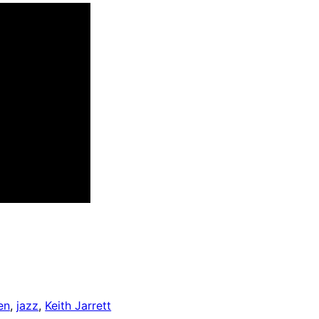
en
, 
jazz
, 
Keith Jarrett