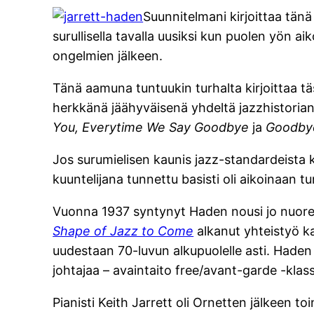
Suunnitelmani kirjoittaa tä
surullisella tavalla uusiksi kun puolen yön aik
ongelmien jälkeen.
Tänä aamuna tuntuukin turhalta kirjoittaa t
herkkänä jäähyväisenä yhdeltä jazzhistorian 
You, Everytime We Say Goodbye
ja
Goodby
Jos surumielisen kaunis jazz-standardeista ko
kuuntelijana tunnettu basisti oli aikoinaan 
Vuonna 1937 syntynyt Haden nousi jo nuore
Shape of Jazz to Come
alkanut yhteistyö k
uudestaan 70-luvun alkupuolelle asti. Haden s
johtajaa – avaintaito free/avant-garde -klass
Pianisti Keith Jarrett oli Ornetten jälkeen 