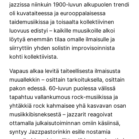
jazzissa niinkuin 1900-luvun alkupuolen trendi
oli kuvataiteessa ja eurooppalaisessa
taidemusiikissa ja toisaalta kollektiivinen
luovuus edistyi – kaikille muusikoille alkoi
löytyä enemmän tilaa omalle ilmaisulle ja
siirryttiin yhden solistin improvisoinnista
kohti kollektiivista.
Vapaus alkaa levitä taiteellisesta ilmaisusta
muuallekkin – osittain tarkoituksella, osittain
pakon edessä. 60-luvun puolessa välissä
tapahtuu vallankumous rock-musiikissa ja
yhtäkkiä rock kahmaisee yhä kasvavan osan
musiikkibisneksestä – jazzarit reagoivat
ottamalla julkaisutoiminnan omiin käsiinsä,
syntyy Jazzpastorinkin esille nostamia