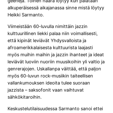
geenejä. Toinen haara löytyy kun palataan
alkuperäisessä aikajanassa sinne mistä löytyy
Heikki Sarmanto.
Viimeistään 60-luvulla nimittäin jazzin
kulttuurillinen liekki palaa niin voimallisesti,
että kipinät leviävät Yhdysvalloista ja
afroamerikkalaisesta kulttuurista laajasti
myös muihin maihin ja jazzin ihanteet ja ideat
leviävät luoviin nuoriin muusikoihin yli valtio ja
genrerajojen. Uskallanpa väittää, että paljon
myös 60-luvun rock-musiikin taiteellisen
vallankumouksen ideoita tulee suoraan
jazzista – saksofonit vaan vaihtuvat
sähkökitaroihin.
Keskustelutilaisuudessa Sarmanto sanoi ettei