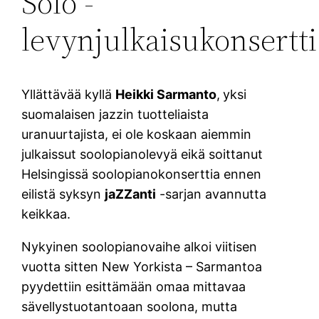
Solo -
levynjulkaisukonsertti
Yllättävää kyllä
Heikki Sarmanto
,
yksi
suomalaisen jazzin tuotteliaista
uranuurtajista, ei ole koskaan aiemmin
julkaissut soolopianolevyä eikä soittanut
Helsingissä soolopianokonserttia ennen
eilistä syksyn
jaZZanti
-sarjan avannutta
keikkaa.
Nykyinen soolopianovaihe alkoi viitisen
vuotta sitten New Yorkista – Sarmantoa
pyydettiin esittämään omaa mittavaa
sävellystuotantoaan soolona, mutta