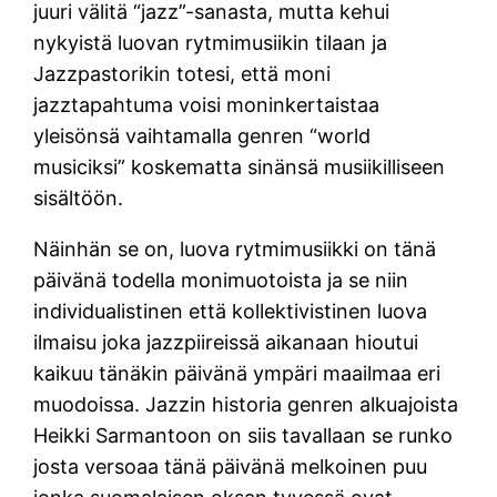
juuri välitä “jazz”-sanasta, mutta kehui
nykyistä luovan rytmimusiikin tilaan ja
Jazzpastorikin totesi, että moni
jazztapahtuma voisi moninkertaistaa
yleisönsä vaihtamalla genren “world
musiciksi” koskematta sinänsä musiikilliseen
sisältöön.
Näinhän se on, luova rytmimusiikki on tänä
päivänä todella monimuotoista ja se niin
individualistinen että kollektivistinen luova
ilmaisu joka jazzpiireissä aikanaan hioutui
kaikuu tänäkin päivänä ympäri maailmaa eri
muodoissa. Jazzin historia genren alkuajoista
Heikki Sarmantoon on siis tavallaan se runko
josta versoaa tänä päivänä melkoinen puu