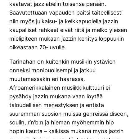
kaatavat jazzlabelin toisensa perään.
Saavutettuaan vapauden paitsi taiteellisesti
niin myös julkaisu- ja keikkapuolella jazzin
kaupalliset rahkeet eivät riitä ja melko yleisen
mielipiteen mukaan jazzin kehitys loppuukin
oikeastaan 70-luvulle.
Tarinahan on kuitenkin musiikin ystävien
onneksi monipuolisempi ja jatkuu
muutamassakin eri haarassa.
Afroamerikkalainen musiikkikulttuuri ei
pysähdy jazzin mukana vaan löytää
taloudellisen menestyksen ja entistä
suuremman suosion muissa genreissä discon,
soulin, r’n’b:n ja hieman myöhemmin hip
hopin kautta – kaikissa mukana myös jazzin