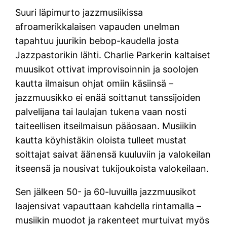
Suuri läpimurto jazzmusiikissa
afroamerikkalaisen vapauden unelman
tapahtuu juurikin bebop-kaudella josta
Jazzpastorikin lähti. Charlie Parkerin kaltaiset
muusikot ottivat improvisoinnin ja soolojen
kautta ilmaisun ohjat omiin käsiinsä –
jazzmuusikko ei enää soittanut tanssijoiden
palvelijana tai laulajan tukena vaan nosti
taiteellisen itseilmaisun pääosaan. Musiikin
kautta köyhistäkin oloista tulleet mustat
soittajat saivat äänensä kuuluviin ja valokeilan
itseensä ja nousivat tukijoukoista valokeilaan.
Sen jälkeen 50- ja 60-luvuilla jazzmuusikot
laajensivat vapauttaan kahdella rintamalla –
musiikin muodot ja rakenteet murtuivat myös