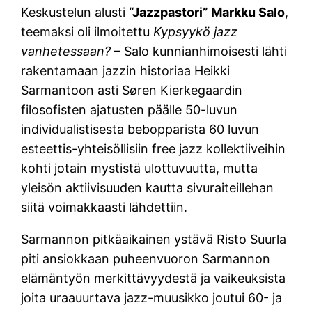
Keskustelun alusti
“Jazzpastori” Markku Salo
,
teemaksi oli ilmoitettu
Kypsyykö jazz
vanhetessaan?
– Salo kunnianhimoisesti lähti
rakentamaan jazzin historiaa Heikki
Sarmantoon asti Søren Kierkegaardin
filosofisten ajatusten päälle 50-luvun
individualistisesta bebopparista 60 luvun
esteettis-yhteisöllisiin free jazz kollektiiveihin
kohti jotain mystistä ulottuvuutta, mutta
yleisön aktiivisuuden kautta sivuraiteillehan
siitä voimakkaasti lähdettiin.
Sarmannon pitkäaikainen ystävä Risto Suurla
piti ansiokkaan puheenvuoron Sarmannon
elämäntyön merkittävyydestä ja vaikeuksista
joita uraauurtava jazz-muusikko joutui 60- ja