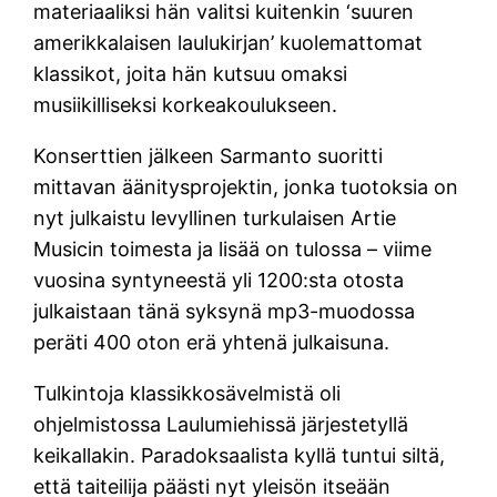
materiaaliksi hän valitsi kuitenkin ‘suuren
amerikkalaisen laulukirjan’ kuolemattomat
klassikot, joita hän kutsuu omaksi
musiikilliseksi korkeakoulukseen.
Konserttien jälkeen Sarmanto suoritti
mittavan äänitysprojektin, jonka tuotoksia on
nyt julkaistu levyllinen turkulaisen Artie
Musicin toimesta ja lisää on tulossa – viime
vuosina syntyneestä yli 1200:sta otosta
julkaistaan tänä syksynä mp3-muodossa
peräti 400 oton erä yhtenä julkaisuna.
Tulkintoja klassikkosävelmistä oli
ohjelmistossa Laulumiehissä järjestetyllä
keikallakin. Paradoksaalista kyllä tuntui siltä,
että taiteilija päästi nyt yleisön itseään