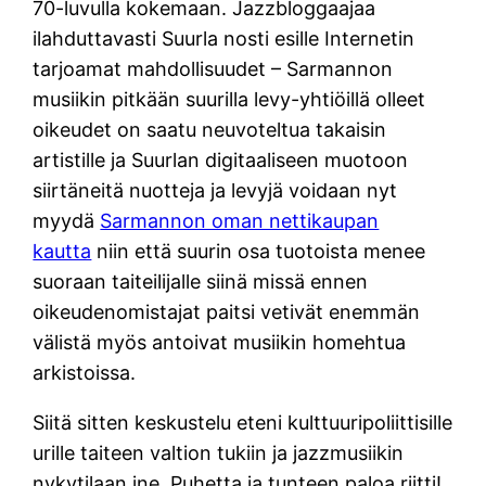
70-luvulla kokemaan. Jazzbloggaajaa
ilahduttavasti Suurla nosti esille Internetin
tarjoamat mahdollisuudet – Sarmannon
musiikin pitkään suurilla levy-yhtiöillä olleet
oikeudet on saatu neuvoteltua takaisin
artistille ja Suurlan digitaaliseen muotoon
siirtäneitä nuotteja ja levyjä voidaan nyt
myydä
Sarmannon oman nettikaupan
kautta
niin että suurin osa tuotoista menee
suoraan taiteilijalle siinä missä ennen
oikeudenomistajat paitsi vetivät enemmän
välistä myös antoivat musiikin homehtua
arkistoissa.
Siitä sitten keskustelu eteni kulttuuripoliittisille
urille taiteen valtion tukiin ja jazzmusiikin
nykytilaan jne. Puhetta ja tunteen paloa riitti!