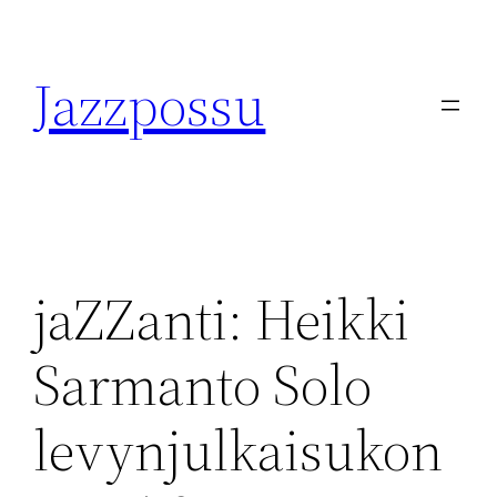
Skip
to
Jazzpossu
content
jaZZanti: Heikki
Sarmanto Solo
levynjulkaisukon