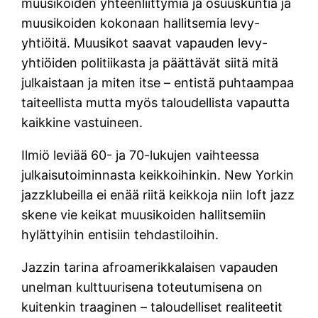
muusikoiden yhteenliittymiä ja osuuskuntia ja
muusikoiden kokonaan hallitsemia levy-
yhtiöitä. Muusikot saavat vapauden levy-
yhtiöiden politiikasta ja päättävät siitä mitä
julkaistaan ja miten itse – entistä puhtaampaa
taiteellista mutta myös taloudellista vapautta
kaikkine vastuineen.
Ilmiö leviää 60- ja 70-lukujen vaihteessa
julkaisutoiminnasta keikkoihinkin. New Yorkin
jazzklubeilla ei enää riitä keikkoja niin loft jazz
skene vie keikat muusikoiden hallitsemiin
hylättyihin entisiin tehdastiloihin.
Jazzin tarina afroamerikkalaisen vapauden
unelman kulttuurisena toteutumisena on
kuitenkin traaginen – taloudelliset realiteetit