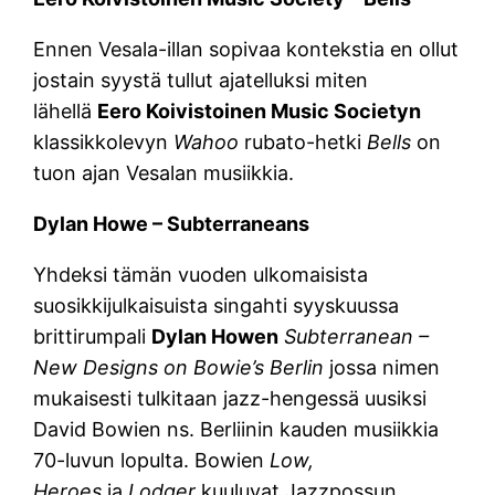
Ennen Vesala-illan sopivaa kontekstia en ollut
jostain syystä tullut ajatelluksi miten
lähellä
Eero Koivistoinen Music Societyn
klassikkolevyn
Wahoo
rubato-hetki
Bells
on
tuon ajan Vesalan musiikkia.
Dylan Howe – Subterraneans
Yhdeksi tämän vuoden ulkomaisista
suosikkijulkaisuista singahti syyskuussa
brittirumpali
Dylan Howen
Subterranean –
New Designs on Bowie’s Berlin
jossa nimen
mukaisesti tulkitaan jazz-hengessä uusiksi
David Bowien ns. Berliinin kauden musiikkia
70-luvun lopulta. Bowien
Low,
Heroes
ja
Lodger
kuuluvat Jazzpossun