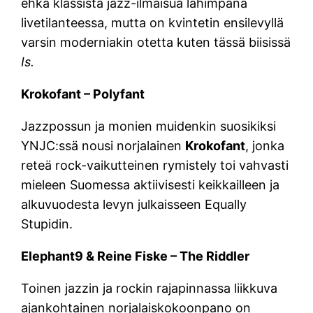
ehkä klassista jazz-ilmaisua lähimpänä
livetilanteessa, mutta on kvintetin ensilevyllä
varsin moderniakin otetta kuten tässä biisissä
Is.
Krokofant – Polyfant
Jazzpossun ja monien muidenkin suosikiksi
YNJC:ssä nousi norjalainen
Krokofant
, jonka
reteä rock-vaikutteinen rymistely toi vahvasti
mieleen Suomessa aktiivisesti keikkailleen ja
alkuvuodesta levyn julkaisseen Equally
Stupidin.
Elephant9 & Reine Fiske – The Riddler
Toinen jazzin ja rockin rajapinnassa liikkuva
ajankohtainen norjalaiskokoonpano on