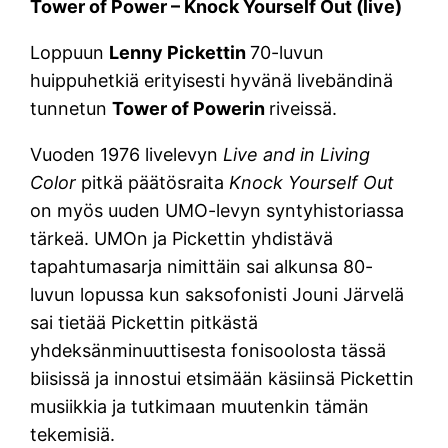
Tower of Power – Knock Yourself Out (live)
Loppuun
Lenny Pickettin
70-luvun
huippuhetkiä erityisesti hyvänä livebändinä
tunnetun
Tower of Powerin
riveissä.
Vuoden 1976 livelevyn
Live and in Living
Color
pitkä päätösraita
Knock Yourself Out
on myös uuden UMO-levyn syntyhistoriassa
tärkeä. UMOn ja Pickettin yhdistävä
tapahtumasarja nimittäin sai alkunsa 80-
luvun lopussa kun saksofonisti Jouni Järvelä
sai tietää Pickettin pitkästä
yhdeksänminuuttisesta fonisoolosta tässä
biisissä ja innostui etsimään käsiinsä Pickettin
musiikkia ja tutkimaan muutenkin tämän
tekemisiä.