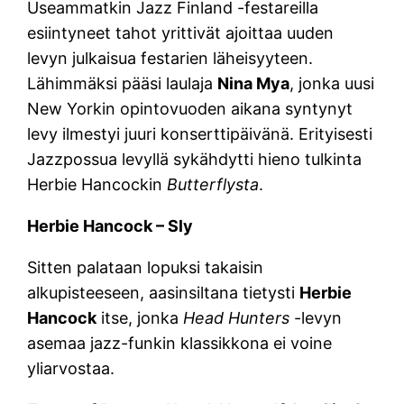
Useammatkin Jazz Finland -festareilla
esiintyneet tahot yrittivät ajoittaa uuden
levyn julkaisua festarien läheisyyteen.
Lähimmäksi pääsi laulaja
Nina Mya
, jonka uusi
New Yorkin opintovuoden aikana syntynyt
levy ilmestyi juuri konserttipäivänä. Erityisesti
Jazzpossua levyllä sykähdytti hieno tulkinta
Herbie Hancockin
Butterflysta
.
Herbie Hancock – Sly
Sitten palataan lopuksi takaisin
alkupisteeseen, aasinsiltana tietysti
Herbie
Hancock
itse, jonka
Head Hunters
-levyn
asemaa jazz-funkin klassikkona ei voine
yliarvostaa.