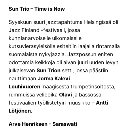
Sun Trio – Time is Now
Syyskuun suuri jazztapahtuma Helsingissä oli
Jazz Finland -festivaali, jossa
kunnianarvoiselle ulkomaiselle
kutsuvierasyleisölle esiteltiin laajalla rintamalla
suomalaista nykyjazzia. Jazzpossun eniten
odottamia keikkoja oli aivan juuri uuden levyn
julkaisevan
Sun Trion
setti, jossa päästiin
nauttimaan
Jorma Kalevi
Louhivuoren
maagisesta trumpetinsoitosta,
rummuissa velipoika
Olavi
ja bassossa
festivaalien työllistetyin muusikko –
Antti
Lötjönen
.
Arve Henriksen – Saraswati