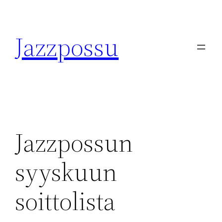
Skip
to
Jazzpossu
content
Jazzpossun
syyskuun
soittolista