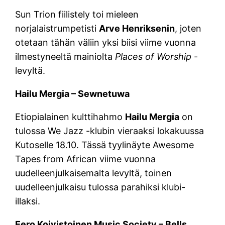
Sun Trion fiilistely toi mieleen
norjalaistrumpetisti
Arve Henriksenin
, joten
otetaan tähän väliin yksi biisi viime vuonna
ilmestyneeltä mainiolta
Places of Worship
-
levyltä.
Hailu Mergia – Sewnetuwa
Etiopialainen kulttihahmo
Hailu Mergia
on
tulossa We Jazz -klubin vieraaksi lokakuussa
Kutoselle 18.10. Tässä tyylinäyte Awesome
Tapes from African viime vuonna
uudelleenjulkaisemalta levyltä, toinen
uudelleenjulkaisu tulossa parahiksi klubi-
illaksi.
Eero Koivistoinen Music Society – Bells