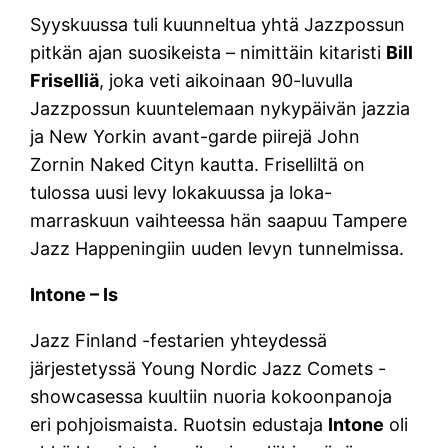
Syyskuussa tuli kuunneltua yhtä Jazzpossun
pitkän ajan suosikeista – nimittäin kitaristi
Bill
Friselliä
, joka veti aikoinaan 90-luvulla
Jazzpossun kuuntelemaan nykypäivän jazzia
ja New Yorkin avant-garde piirejä John
Zornin Naked Cityn kautta. Friselliltä on
tulossa uusi levy lokakuussa ja loka-
marraskuun vaihteessa hän saapuu Tampere
Jazz Happeningiin uuden levyn tunnelmissa.
Intone – Is
Jazz Finland -festarien yhteydessä
järjestetyssä Young Nordic Jazz Comets -
showcasessa kuultiin nuoria kokoonpanoja
eri pohjoismaista. Ruotsin edustaja
Intone
oli