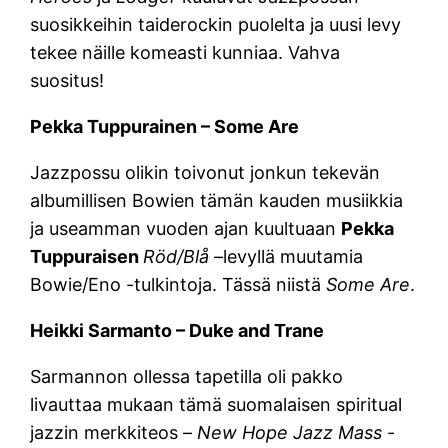
suosikkeihin taiderockin puolelta ja uusi levy
tekee näille komeasti kunniaa. Vahva
suositus!
Pekka Tuppurainen – Some Are
Jazzpossu olikin toivonut jonkun tekevän
albumillisen Bowien tämän kauden musiikkia
ja useamman vuoden ajan kuultuaan
Pekka
Tuppuraisen
Röd/Blå –
levyllä muutamia
Bowie/Eno -tulkintoja. Tässä niistä
Some Are
.
Heikki Sarmanto – Duke and Trane
Sarmannon ollessa tapetilla oli pakko
livauttaa mukaan tämä suomalaisen spiritual
jazzin merkkiteos –
New Hope Jazz Mass
-