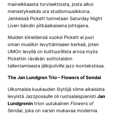
maineikkaasta torvisektiosta, josta alkoi
menestyksekäs ura studiomuusikkona.
Jenkeissä Pickett tunnetaan Saturday Night
Liven bändin pitkäaikaisena johtajana.
Muiden kiireidensä vuoksi Pickett ei juuri
oman musiikin levyttämiseen kerkeä, joten
UMOn levyllä on kulttuurillista arvoa myös
Pickettin räväkän soittotaidon
tallentamisesta jälkipolville jazz-kontekstissa.
The Jan Lundgren Trio – Flowers of Sendai
Ulkomaisia kuukauden löytöjä viime aikaisista
levyistä Jazzpossulle oli ruotsalaispianisti
Jan
Lundgrenin
trion uutukainen
Flowers of
Sendai
, joka on varsin mukavaa modernia