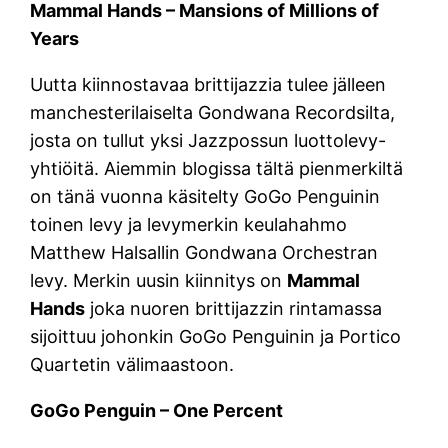
Mammal Hands – Mansions of Millions of
Years
Uutta kiinnostavaa brittijazzia tulee jälleen
manchesterilaiselta Gondwana Recordsilta,
josta on tullut yksi Jazzpossun luottolevy-
yhtiöitä. Aiemmin blogissa tältä pienmerkiltä
on tänä vuonna käsitelty GoGo Penguinin
toinen levy ja levymerkin keulahahmo
Matthew Halsallin Gondwana Orchestran
levy. Merkin uusin kiinnitys on
Mammal
Hands
joka nuoren brittijazzin rintamassa
sijoittuu johonkin GoGo Penguinin ja Portico
Quartetin välimaastoon.
GoGo Penguin – One Percent