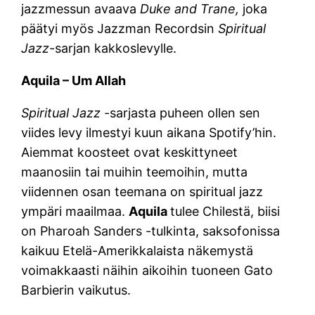
jazzmessun avaava
Duke and Trane,
joka
päätyi myös Jazzman Recordsin
Spiritual
Jazz
-sarjan kakkoslevylle.
Aquila – Um Allah
Spiritual Jazz
-sarjasta puheen ollen sen
viides levy ilmestyi kuun aikana Spotify’hin.
Aiemmat koosteet ovat keskittyneet
maanosiin tai muihin teemoihin, mutta
viidennen osan teemana on spiritual jazz
ympäri maailmaa.
Aquila
tulee Chilestä, biisi
on Pharoah Sanders -tulkinta, saksofonissa
kaikuu Etelä-Amerikkalaista näkemystä
voimakkaasti näihin aikoihin tuoneen Gato
Barbierin vaikutus.