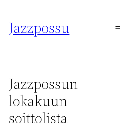
Skip
to
Jazzpossu
content
Jazzpossun
lokakuun
soittolista