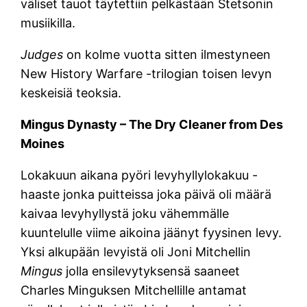
väliset tauot täytettiin pelkästään Stetsonin
musiikilla.
Judges
on kolme vuotta sitten ilmestyneen
New History Warfare -trilogian toisen levyn
keskeisiä teoksia.
Mingus Dynasty – The Dry Cleaner from Des
Moines
Lokakuun aikana pyöri levyhyllylokakuu -
haaste jonka puitteissa joka päivä oli määrä
kaivaa levyhyllystä joku vähemmälle
kuuntelulle viime aikoina jäänyt fyysinen levy.
Yksi alkupään levyistä oli Joni Mitchellin
Mingus
jolla ensilevytyksensä saaneet
Charles Minguksen Mitchellille antamat