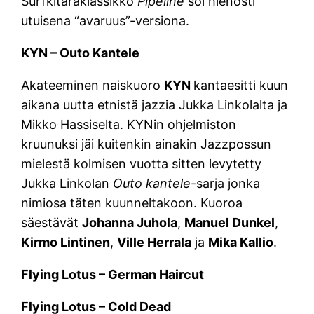
Surfkitaraklassikko
Pipeline
soi hienosti
utuisena “avaruus”-versiona.
KYN – Outo Kantele
Akateeminen naiskuoro
KYN
kantaesitti kuun
aikana uutta etnistä jazzia Jukka Linkolalta ja
Mikko Hassiselta. KYNin ohjelmiston
kruunuksi jäi kuitenkin ainakin Jazzpossun
mielestä kolmisen vuotta sitten levytetty
Jukka Linkolan
Outo kantele
-sarja jonka
nimiosa täten kuunneltakoon. Kuoroa
säestävät
Johanna Juhola
,
Manuel Dunkel
,
Kirmo Lintinen
,
Ville Herrala
ja
Mika Kallio
.
Flying Lotus – German Haircut
Flying Lotus – Cold Dead