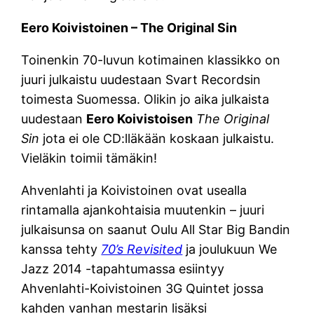
Eero Koivistoinen – The Original Sin
Toinenkin 70-luvun kotimainen klassikko on
juuri julkaistu uudestaan Svart Recordsin
toimesta Suomessa. Olikin jo aika julkaista
uudestaan
Eero Koivistoisen
The Original
Sin
jota ei ole CD:lläkään koskaan julkaistu.
Vieläkin toimii tämäkin!
Ahvenlahti ja Koivistoinen ovat usealla
rintamalla ajankohtaisia muutenkin – juuri
julkaisunsa on saanut Oulu All Star Big Bandin
kanssa tehty
70’s Revisited
ja joulukuun We
Jazz 2014 -tapahtumassa esiintyy
Ahvenlahti-Koivistoinen 3G Quintet jossa
kahden vanhan mestarin lisäksi