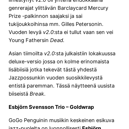
genrerajat ylittävän Barclaycard Mercury
Prize -palkinnon saajaksi ja sai
tukijoukkoihinsa mm. Gilles Petersonin.
Vuoden levyä
v2.0
:sta ei tullut vaan sen vei
Young Fathersin
Dead.
Asian tiimoilta
v2.0:
sta julkaistiin lokakuussa
deluxe-versio jossa on kolme erinomaista
lisäbiisiä jotka tekevät tästä yhdestä
Jazzpossunkin vuoden suosikkilevystä
entistä paremman. Tässä näytteenä uusista
biiseistä
Break
.
Esbjörn Svensson Trio – Goldwrap
GoGo Penguinin musiikin keskeinen esikuva
jazz-puolelta on luonnollisesti
Esbjörn