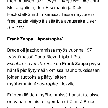
monipuolisen jazz-levyn
Things We Like
John
McLaughlinin, Jon Hisemanin ja Dick
Heckstall-Smithin kanssa. Tässä näytteenä
free jazzin villiyttä sisältävä avausraita
Over
the Cliff.
Frank Zappa – Apostrophe’
Bruce oli jazzhommissa myös vuonna 1971
työstämässä Carla Bleyn tripla-LP:tä
Escalator over the Hill
kun
Frank Zappa
pyysi
häntä pistäytymään omissa nauhoituksissaan
joiden tuotoksia päätyi sitten
myöhemmin
Apostrophe’
-levylle.
Eri henkilöiden myöhemmissä haastatteluissa
on vähän erilaista legendaa siitä mitä Bruce