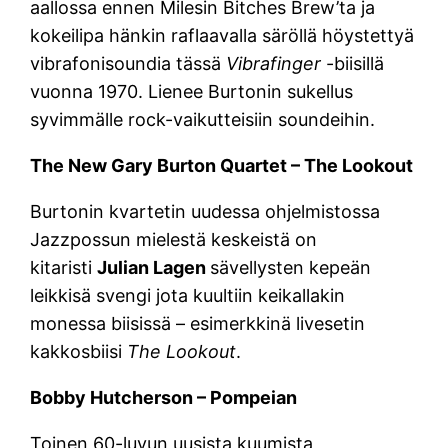
aallossa ennen Milesin Bitches Brew’ta ja
kokeilipa hänkin raflaavalla säröllä höystettyä
vibrafonisoundia tässä
Vibrafinger
-biisillä
vuonna 1970. Lienee Burtonin sukellus
syvimmälle rock-vaikutteisiin soundeihin.
The New Gary Burton Quartet – The Lookout
Burtonin kvartetin uudessa ohjelmistossa
Jazzpossun mielestä keskeistä on
kitaristi
Julian Lagen
sävellysten kepeän
leikkisä svengi jota kuultiin keikallakin
monessa biisissä – esimerkkinä livesetin
kakkosbiisi
The Lookout
.
Bobby Hutcherson – Pompeian
Toinen 60-luvun uusista kuumista