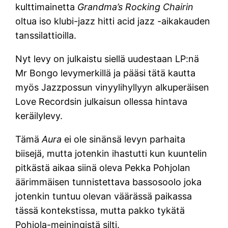
kulttimainetta
Grandma’s Rocking Chairin
oltua iso klubi-jazz hitti acid jazz -aikakauden
tanssilattioilla.
Nyt levy on julkaistu siellä uudestaan LP:nä
Mr Bongo levymerkillä ja pääsi tätä kautta
myös Jazzpossun vinyylihyllyyn alkuperäisen
Love Recordsin julkaisun ollessa hintava
keräilylevy.
Tämä
Aura
ei ole sinänsä levyn parhaita
biisejä, mutta jotenkin ihastutti kun kuuntelin
pitkästä aikaa siinä oleva Pekka Pohjolan
äärimmäisen tunnistettava bassosoolo joka
jotenkin tuntuu olevan väärässä paikassa
tässä kontekstissa, mutta pakko tykätä
Pohjola-meiningistä silti.