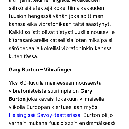
sähköisiä efektejä kokeiltiin aikakauden
fuusion hengessä vähän joka soittimen
kanssa eikä vibrafonikaan tältä säästynyt.
Kaikki solistit olivat tietysti uusille nouseville
kitarasankareille kateellisia joten miksipä ei
säröpedaalia kokeilisi vibrafoninkin kanssa
kuten tässä.
Gary Burton – Vibrafinger
Yksi 60-luvulla maineeseen nousseista
vibrafonisteista suurimpia on
Gary
Burton
joka käväisi lokakuun viimeisellä
viikolla Euroopan kiertueellaan myös
Helsingissä Savoy-teatterissa
. Burton oli jo
varhain mukana fuusiojazzin ensimmäisessä