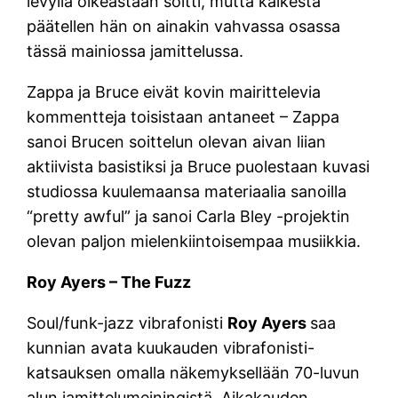
levyllä oikeastaan soitti, mutta kaikesta
päätellen hän on ainakin vahvassa osassa
tässä mainiossa jamittelussa.
Zappa ja Bruce eivät kovin mairittelevia
kommentteja toisistaan antaneet – Zappa
sanoi Brucen soittelun olevan aivan liian
aktiivista basistiksi ja Bruce puolestaan kuvasi
studiossa kuulemaansa materiaalia sanoilla
“pretty awful” ja sanoi Carla Bley -projektin
olevan paljon mielenkiintoisempaa musiikkia.
Roy Ayers – The Fuzz
Soul/funk-jazz vibrafonisti
Roy Ayers
saa
kunnian avata kuukauden vibrafonisti-
katsauksen omalla näkemyksellään 70-luvun
alun jamittelumeiningistä. Aikakauden