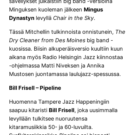
sävellykset julkaistiin big band -versioina
Minguksen kuoleman jälkeen
Mingus
Dynastyn
levyllä
Chair in the Sky
.
Tässä Mitchellin tulkinnoista onnistunein,
The
Dry Cleaner from Des Moines
big band -
kuosissa. Biisin alkuperäisversio kuultiin kuun
aikana myös Radio Helsingin Jazz kiinnostaa
-ohjelmassa Matti Niveksen ja Annika
Mustosen juontamassa laulujazz-spessussa.
Bill Frisell – Pipeline
Huomenna Tampere Jazz Happeningiin
saapuu kitaristi
Bill Frisell
, joka uusimmalla
levyllään tulkitsee nuoruutensa
kitaramusiikkia 50- ja 60-luvuilta.