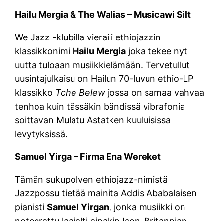
Hailu Mergia & The Walias – Musicawi Silt
We Jazz -klubilla vieraili ethiojazzin
klassikkonimi
Hailu Mergia
joka tekee nyt
uutta tuloaan musiikkielämään. Tervetullut
uusintajulkaisu on Hailun 70-luvun ethio-LP
klassikko
Tche Belew
jossa on samaa vahvaa
tenhoa kuin tässäkin bändissä vibrafonia
soittavan Mulatu Astatken kuuluisissa
levytyksissä.
Samuel Yirga – Firma Ena Wereket
Tämän sukupolven ethiojazz-nimistä
Jazzpossu tietää mainita Addis Ababalaisen
pianisti
Samuel Yirgan
, jonka musiikki on
noteerattu laajalti ainakin Ison-Britannian