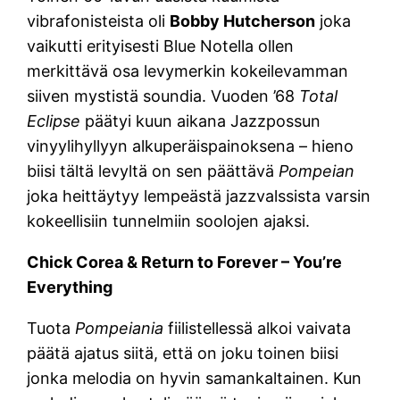
vibrafonisteista oli
Bobby Hutcherson
joka
vaikutti erityisesti Blue Notella ollen
merkittävä osa levymerkin kokeilevamman
siiven mystistä soundia. Vuoden ’68
Total
Eclipse
päätyi kuun aikana Jazzpossun
vinyylihyllyyn alkuperäispainoksena – hieno
biisi tältä levyltä on sen päättävä
Pompeian
joka heittäytyy lempeästä jazzvalssista varsin
kokeellisiin tunnelmiin soolojen ajaksi.
Chick Corea & Return to Forever – You’re
Everything
Tuota
Pompeiania
fiilistellessä alkoi vaivata
päätä ajatus siitä, että on joku toinen biisi
jonka melodia on hyvin samankaltainen. Kun