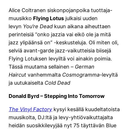
Alice Coltranen siskonpojanpoika tuottaja-
muusikko
Flying Lotus
julkaisi uuden
levyn
You’re Dead
kuun aikana aiheuttaen
perinteisiä “onko jazzia vai eikö ole ja mitä
jazz ylipäänsä on” -keskusteluja. Oli miten oli,
selviä avant-garde jazz-vaikutteisia biisejä
Flying Lotuksen levyiltä voi ainakin poimia.
Tässä muutama sellainen –
German
Haircut
vanhemmalta
Cosmogramma
-levyltä
ja uutukaiselta
Cold Dead
Donald Byrd – Stepping Into Tomorrow
The Vinyl Factory
kysyi kesällä kuudeltatoista
muusikolta, DJ:ltä ja levy-yhtiövaikuttajalta
heidän suosikkilevyjää nyt 75 täyttävän Blue