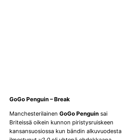
GoGo Penguin – Break
Manchesterilainen
GoGo Penguin
sai
Briteissä oikein kunnon piristysruiskeen
kansansuosiossa kun bändin alkuvuodesta
ilmestynyt
v2.0
oli yhtenä ehdokkaana