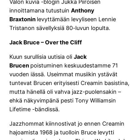
Valon kuvia -blogin Jukka Piiroisen
innoittamana tutustuin
Anthony
Braxtonin
levyttämään levyliseen Lennie
Tristanon sävellyksiä 80-luvun lopulta.
Jack Bruce – Over the Cliff
Kuun surullisia uutisia oli
Jack
Brucen
poistuminen keskuudestamme 71
vuoden iässä. Useimmat musiikin ystävät
tuntevat Brucen erityisesti Creamin basistina,
mutta hänellä oli vahva jazz-puolensakin –
ehkä näkyvimpänä pesti Tony Williamsin
Lifetime -bändissä.
Jazzhommat kiinnostivat jo ennen Creamin
hajoamista 1968 ja tuolloin Bruce levytti