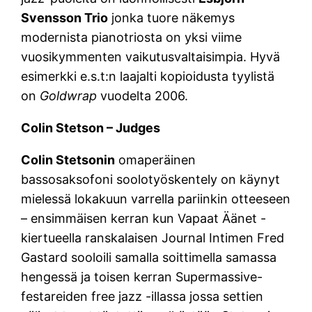
Svensson Trio
jonka tuore näkemys
modernista pianotriosta on yksi viime
vuosikymmenten vaikutusvaltaisimpia. Hyvä
esimerkki e.s.t:n laajalti kopioidusta tyylistä
on
Goldwrap
vuodelta 2006.
Colin Stetson – Judges
Colin Stetsonin
omaperäinen
bassosaksofoni soolotyöskentely on käynyt
mielessä lokakuun varrella pariinkin otteeseen
– ensimmäisen kerran kun Vapaat Äänet -
kiertueella ranskalaisen Journal Intimen Fred
Gastard sooloili samalla soittimella samassa
hengessä ja toisen kerran Supermassive-
festareiden free jazz -illassa jossa settien