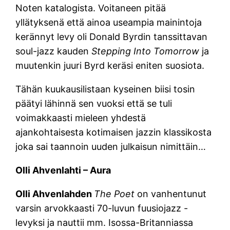
Noten katalogista. Voitaneen pitää
yllätyksenä että ainoa useampia mainintoja
kerännyt levy oli Donald Byrdin tanssittavan
soul-jazz kauden
Stepping Into Tomorrow
ja
muutenkin juuri Byrd keräsi eniten suosiota.
Tähän kuukausilistaan kyseinen biisi tosin
päätyi lähinnä sen vuoksi että se tuli
voimakkaasti mieleen yhdestä
ajankohtaisesta kotimaisen jazzin klassikosta
joka sai taannoin uuden julkaisun nimittäin…
Olli Ahvenlahti – Aura
Olli Ahvenlahden
The Poet
on vanhentunut
varsin arvokkaasti 70-luvun fuusiojazz -
levyksi ja nauttii mm. Isossa-Britanniassa