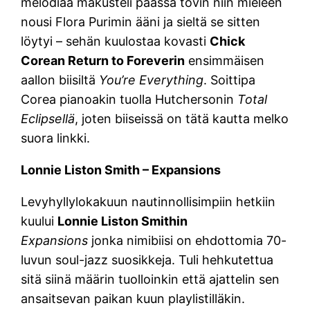
melodiaa makusteli päässä tovin niin mieleen
nousi Flora Purimin ääni ja sieltä se sitten
löytyi – sehän kuulostaa kovasti
Chick
Corean Return to Foreverin
ensimmäisen
aallon biisiltä
You’re Everything
. Soittipa
Corea pianoakin tuolla Hutchersonin
Total
Eclipsellä
, joten biiseissä on tätä kautta melko
suora linkki.
Lonnie Liston Smith – Expansions
Levyhyllylokakuun nautinnollisimpiin hetkiin
kuului
Lonnie Liston Smithin
Expansions
jonka nimibiisi on ehdottomia 70-
luvun soul-jazz suosikkeja. Tuli hehkutettua
sitä siinä määrin tuolloinkin että ajattelin sen
ansaitsevan paikan kuun playlistilläkin.