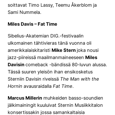
soittavat Timo Lassy, Teemu Åkerblom ja
Sami Nummela.
Miles Davis – Fat Time
Sibelius-Akatemian DIG.-festivaalin
ulkomainen tähtivieras tänä vuonna oli
amerikkalaiskitaristi
Mike Stern
joka nousi
jazz-piireissä maailmanmaineeseen
Miles
Davisin
comeback -bändissä 80-luvun alussa.
Tässä suuren yleisön ihan ensikosketus
Sterniin Davisin riveissä
The Man with the
Hornin
avausraidalla
Fat Time
.
Marcus Millerin
muhkeiden basso-soundien
jälkimainingit kuuluivat Sternin Musiikkitalon
konsertissakin jossa samankaltaisia