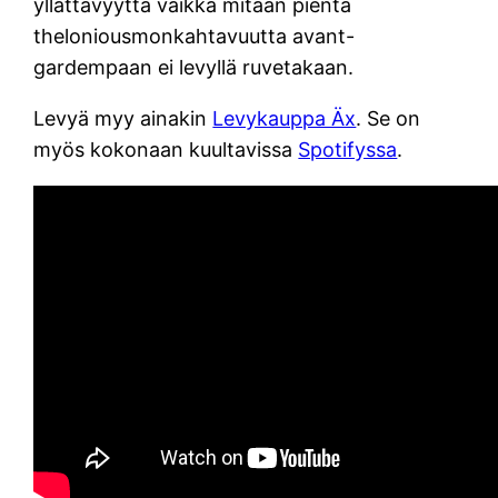
yllättävyyttä vaikka mitään pientä
theloniousmonkahtavuutta avant-
gardempaan ei levyllä ruvetakaan.
Levyä myy ainakin
Levykauppa Äx
. Se on
myös kokonaan kuultavissa
Spotifyssa
.