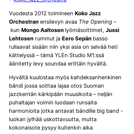
Vuodesta 2012 toimineen
Koko Jazz
Orchestran
ensilevyn avaa
The Opening –
kun
Mongo Aaltosen
lyömäsoittimet,
Jussi
Lehtosen
rummut ja
Eero Sepän
basso
rullaavat sisään niin yksi asia on selvää heti
kättelyssä – tämä YLEn Studio M1:ssä
äänitetty levy soundaa erittäin hyvältä.
Hyvältä kuulostaa myös kahdeksanhenkinen
bändi jossa soittaa lajaa otos Suoman
jazzkentän kärkipään muusikoita – neljän
puhaltajan voimin luodaan runsaita
harmonioita jotka antavat bändille big band -
luokan jylhää uskottavuutta, mutta
kokonaisote pysyy kuitenkin aika