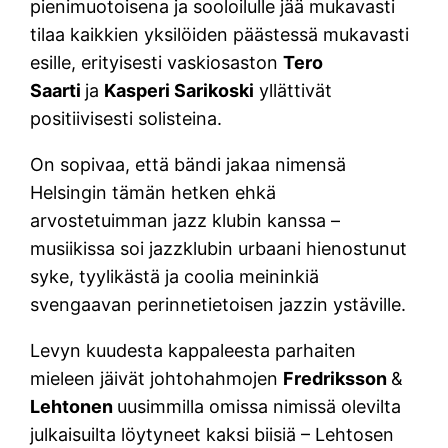
pienimuotoisena ja sooloilulle jää mukavasti
tilaa kaikkien yksilöiden päästessä mukavasti
esille, erityisesti vaskiosaston
Tero
Saarti
ja
Kasperi Sarikoski
yllättivät
positiivisesti solisteina.
On sopivaa, että bändi jakaa nimensä
Helsingin tämän hetken ehkä
arvostetuimman jazz klubin kanssa –
musiikissa soi jazzklubin urbaani hienostunut
syke, tyylikästä ja coolia meininkiä
svengaavan perinnetietoisen jazzin ystäville.
Levyn kuudesta kappaleesta parhaiten
mieleen jäivät johtohahmojen
Fredriksson
&
Lehtonen
uusimmilla omissa nimissä olevilta
julkaisuilta löytyneet kaksi biisiä – Lehtosen