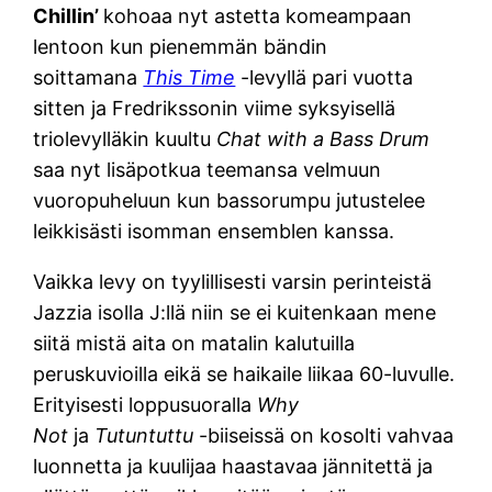
C
hillin’
kohoaa nyt astetta komeampaan
lentoon kun pienemmän bändin
soittamana
This Time
-levyllä pari vuotta
sitten ja Fredrikssonin viime syksyisellä
triolevylläkin kuultu
Chat with a Bass Drum
saa nyt lisäpotkua teemansa velmuun
vuoropuheluun kun bassorumpu jutustelee
leikkisästi isomman ensemblen kanssa.
Vaikka levy on tyylillisesti varsin perinteistä
Jazzia isolla J:llä niin se ei kuitenkaan mene
siitä mistä aita on matalin kalutuilla
peruskuvioilla eikä se haikaile liikaa 60-luvulle.
Erityisesti loppusuoralla
Why
Not
ja
Tutuntuttu
-biiseissä on kosolti vahvaa
luonnetta ja kuulijaa haastavaa jännitettä ja