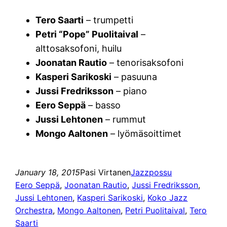
Tero Saarti
– trumpetti
Petri “Pope” Puolitaival
–
alttosaksofoni, huilu
Joonatan Rautio
– tenorisaksofoni
Kasperi Sarikoski
– pasuuna
Jussi Fredriksson
– piano
Eero Seppä
– basso
Jussi Lehtonen
– rummut
Mongo Aaltonen
– lyömäsoittimet
January 18, 2015
Pasi Virtanen
Jazzpossu
Eero Seppä
, 
Joonatan Rautio
, 
Jussi Fredriksson
, 
Jussi Lehtonen
, 
Kasperi Sarikoski
, 
Koko Jazz
Orchestra
, 
Mongo Aaltonen
, 
Petri Puolitaival
, 
Tero
Saarti