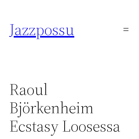
Skip
to
Jazzpossu
content
Raoul
Björkenheim
Ecstasy Loosessa