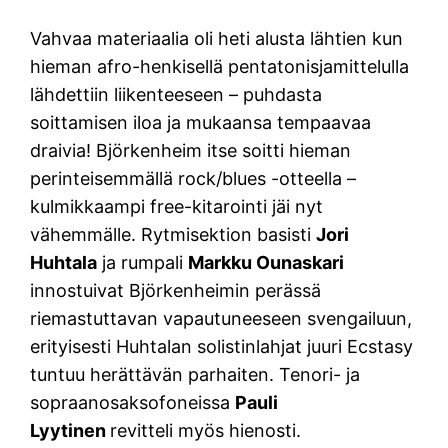
Vahvaa materiaalia oli heti alusta lähtien kun
hieman afro-henkisellä pentatonisjamittelulla
lähdettiin liikenteeseen – puhdasta
soittamisen iloa ja mukaansa tempaavaa
draivia! Björkenheim itse soitti hieman
perinteisemmällä rock/blues -otteella –
kulmikkaampi free-kitarointi jäi nyt
vähemmälle. Rytmisektion basisti
Jori
Huhtala
ja rumpali
Markku Ounaskari
innostuivat Björkenheimin perässä
riemastuttavan vapautuneeseen svengailuun,
erityisesti Huhtalan solistinlahjat juuri Ecstasy
tuntuu herättävän parhaiten. Tenori- ja
sopraanosaksofoneissa
Pauli
Lyytinen
revitteli myös hienosti.