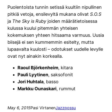
Puolentoista tunnin setissä kuultiin nipullinen
pitkiä vetoja, ensilevyltä mukana olivat
S.O.S
ja
The Sky is Ruby
joiden määrätietoisessa
kulussa kuului pitemmän yhteisen
kokemuksen yhteen hitsaama varmuus. Uusia
biisejä ei sen kummemmin esitelty, mutta
lupaavalta kuulosti – odotukset uudelle levylle
ovat nyt ainakin korkealla.
Raoul Björkenheim
, kitara
Pauli Lyytinen
, saksofonit
Jori Huhtala
, basso
Markku Ounaskari
, rummut
May 6, 2015
Pasi Virtanen
Jazzpossu