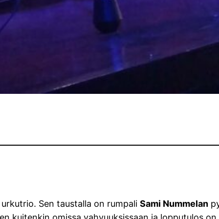
urkutrio. Sen taustalla on rumpali
Sami Nummelan
py
yen kuitenkin omissa vahvuuksissaan ja lopputulos on