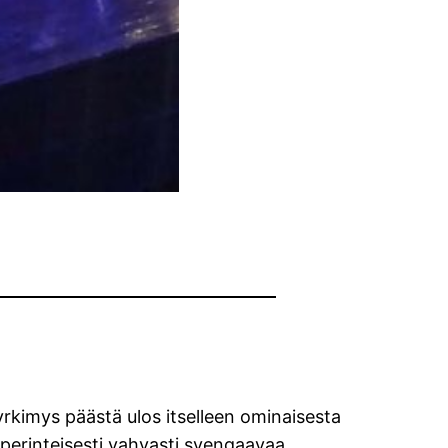
rkimys päästä ulos itselleen ominaisesta
 perinteisesti vahvasti svengaavaa