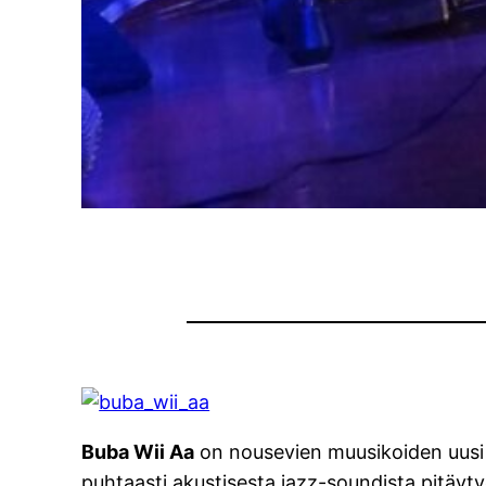
Buba Wii Aa
on nousevien muusikoiden uusi 
puhtaasti akustisesta jazz-soundista pitäyt