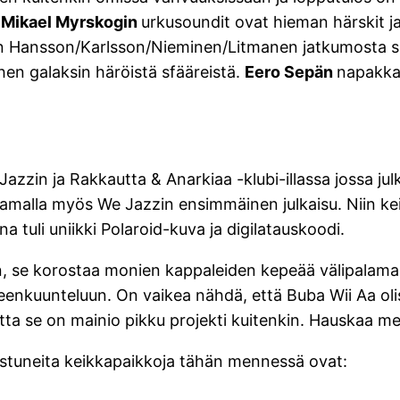
–
Mikael Myrskogin
urkusoundit ovat hieman härskit j
ostain Hansson/Karlsson/Nieminen/Litmanen jatkumosta 
en galaksin häröistä sfääreistä.
Eero Sepän
napakka
Jazzin ja Rakkautta & Anarkiaa -klubi-illassa jossa ju
samalla myös We Jazzin ensimmäinen julkaisu. Niin keik
tuli uniikki Polaroid-kuva ja digilatauskoodi.
vin, se korostaa monien kappaleiden kepeää välipalama
enkuunteluun. On vaikea nähdä, että Buba Wii Aa oli
tta se on mainio pikku projekti kuitenkin. Hauskaa m
vistuneita keikkapaikkoja tähän mennessä ovat: