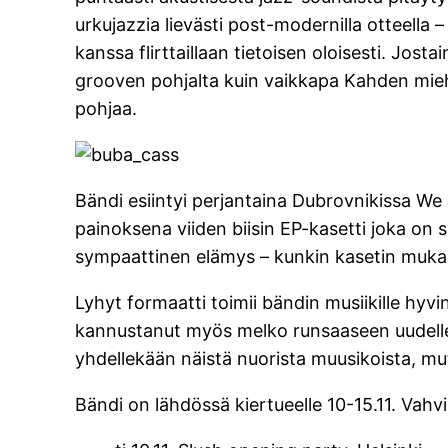
urkujazzia lievästi post-modernilla otteella 
kanssa flirttaillaan tietoisen oloisesti. J
grooven pohjalta kuin vaikkapa Kahden mieh
pohjaa.
Bändi esiintyi perjantaina Dubrovnikissa We 
painoksena viiden biisin EP-kasetti joka on 
sympaattinen elämys – kunkin kasetin mukana 
Lyhyt formaatti toimii bändin musiikille hy
kannustanut myös melko runsaaseen uudelle
yhdellekään näistä nuorista muusikoista, mu
Bändi on lähdössä kiertueelle 10-15.11. Vah