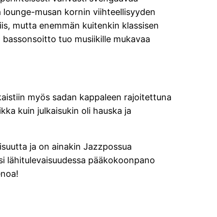
a lounge-musan kornin viihteellisyyden
siis, mutta enemmän kuitenkin klassisen
 bassonsoitto tuo musiikille mukavaa
lkaistiin myös sadan kappaleen rajoitettuna
ka kuin julkaisukin oli hauska ja
isuutta ja on ainakin Jazzpossua
si lähitulevaisuudessa pääkokoonpano
enoa!