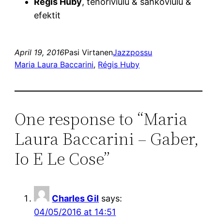
Régis Huby
, tenoriviulu & sähköviulu &
efektit
April 19, 2016
Pasi Virtanen
Jazzpossu
Maria Laura Baccarini
, 
Régis Huby
One response to “Maria
Laura Baccarini – Gaber,
Io E Le Cose”
Charles Gil
says:
04/05/2016 at 14:51