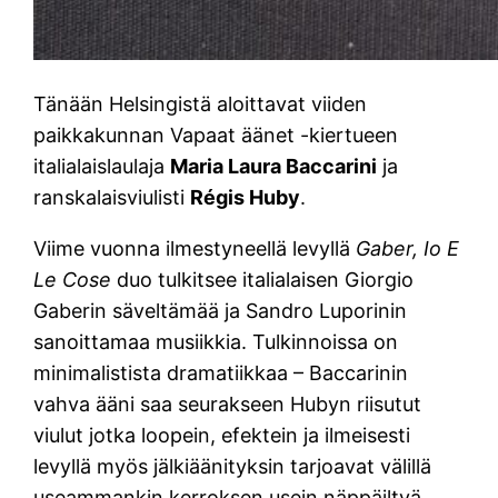
Tänään Helsingistä aloittavat viiden
paikkakunnan Vapaat äänet -kiertueen
italialaislaulaja
Maria Laura Baccarini
ja
ranskalaisviulisti
Régis Huby
.
Viime vuonna ilmestyneellä levyllä
Gaber, Io E
Le Cose
duo tulkitsee italialaisen Giorgio
Gaberin säveltämää ja Sandro Luporinin
sanoittamaa musiikkia. Tulkinnoissa on
minimalistista dramatiikkaa – Baccarinin
vahva ääni saa seurakseen Hubyn riisutut
viulut jotka loopein, efektein ja ilmeisesti
levyllä myös jälkiäänityksin tarjoavat välillä
useammankin kerroksen usein näppäiltyä