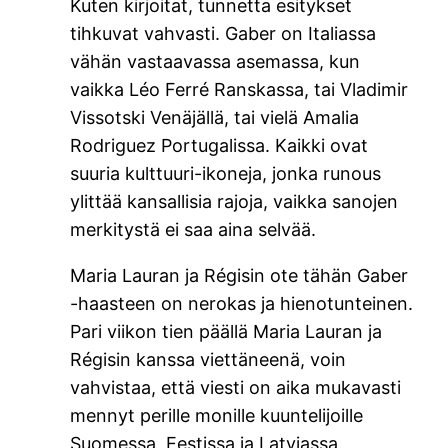
Kuten kirjoitat, tunnetta esitykset
tihkuvat vahvasti. Gaber on Italiassa
vähän vastaavassa asemassa, kun
vaikka Léo Ferré Ranskassa, tai Vladimir
Vissotski Venäjällä, tai vielä Amalia
Rodriguez Portugalissa. Kaikki ovat
suuria kulttuuri-ikoneja, jonka runous
ylittää kansallisia rajoja, vaikka sanojen
merkitystä ei saa aina selvää.
Maria Lauran ja Régisin ote tähän Gaber
-haasteen on nerokas ja hienotunteinen.
Pari viikon tien päällä Maria Lauran ja
Régisin kanssa viettäneenä, voin
vahvistaa, että viesti on aika mukavasti
mennyt perille monille kuuntelijoille
Suomessa, Eestissa ja Latviassa.