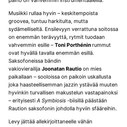
paino on vahvemmin instrumentaaleilla.
Musiikki rullaa hyvin – keskitempoista
groovea, tuntuu harkitulta, mutta
sydämelliseltä. Ensilevyyn verrattuna soitossa
on enemmän terävyyttä, rytmit tuodaan
vahvemmin esille –
Toni Porthénin
rummut
ovat hyvällä tavalla enemmän esillä.
Saksofoneissa bändin
vakiovierailija
Joonatan Rautio
on mies
paikallaan – sooloissa on paikoin uskallusta
joka haasteellisemman jazzin ystävää muuten
hyvinkin turvallisen makustelun vastapainoksi
– erityisesti
A Symbiosis
-biisillä päästään
Raution saksofonin johdolla hyviin sfääreihin.
Levy jättää allekirjoittaneelle vähän