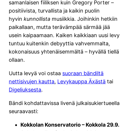
samanlaisen fiiliksen kuin Gregory Porter –
positiivista, turvallista ja kaikin puolin
hyvin
kunnollista
musiikkia. Joihinkin hetkiin
paikallaan, mutta terävämpää särmää jää
usein kaipaamaan. Kaiken kaikkiaan uusi levy
tuntuu kuitenkin debyyttia vahvemmalta,
kokonaisuus yhtenäisemmältä – hyvällä tiellä
ollaan.
Uutta levyä voi ostaa
suoraan bändiltä
nettisivujen kautta
,
Levykauppa Äxästä
tai
Digeliuksesta
.
Bändi kohdattavissa livenä julkaisukiertueella
seuraavasti:
Kokkolan Konservatorio – Kokkola 29.9.