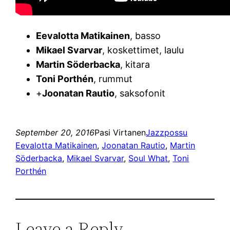
Eevalotta Matikainen
, basso
Mikael Svarvar
, koskettimet, laulu
Martin Söderbacka
, kitara
Toni Porthén
, rummut
+
Joonatan Rautio
, saksofonit
September 20, 2016
Pasi Virtanen
Jazzpossu
Eevalotta Matikainen
, 
Joonatan Rautio
, 
Martin
Söderbacka
, 
Mikael Svarvar
, 
Soul What
, 
Toni
Porthén
Leave a Reply