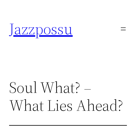
Skip
to
Jazzpossu
content
Soul What? –
What Lies Ahead?