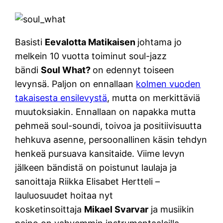
Basisti
Eevalotta Matikaisen
johtama jo
melkein 10 vuotta toiminut soul-jazz
bändi
Soul What?
on edennyt toiseen
levynsä. Paljon on ennallaan
kolmen vuoden
takaisesta ensilevystä
, mutta on merkittäviä
muutoksiakin. Ennallaan on napakka mutta
pehmeä soul-soundi, toivoa ja positiivisuutta
hehkuva asenne, persoonallinen käsin tehdyn
henkeä pursuava kansitaide. Viime levyn
jälkeen bändistä on poistunut laulaja ja
sanoittaja Riikka Elisabet Hertteli –
lauluosuudet hoitaa nyt
kosketinsoittaja
Mikael Svarvar
ja musiikin