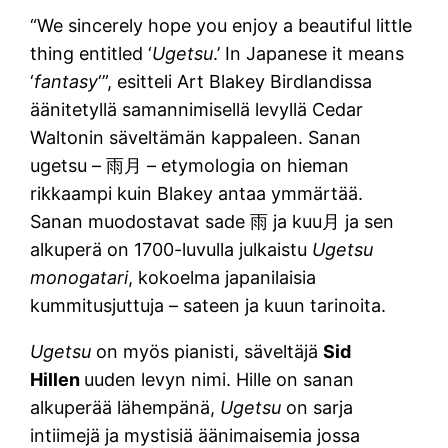
“We sincerely hope you enjoy a beautiful little
thing entitled ‘
Ugetsu
.’ In Japanese it means
‘
fantasy
‘”, esitteli Art Blakey Birdlandissa
äänitetyllä samannimisellä levyllä Cedar
Waltonin säveltämän kappaleen. Sanan
ugetsu – 雨月 – etymologia on hieman
rikkaampi kuin Blakey antaa ymmärtää.
Sanan muodostavat sade 雨 ja kuu月 ja sen
alkuperä on 1700-luvulla julkaistu
Ugetsu
monogatari
, kokoelma japanilaisia
kummitusjuttuja – sateen ja kuun tarinoita.
Ugetsu
on myös pianisti, säveltäjä
Sid
Hillen
uuden levyn nimi. Hille on sanan
alkuperää lähempänä,
Ugetsu
on sarja
intiimejä ja mystisiä äänimaisemia jossa