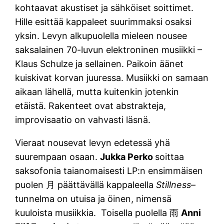
kohtaavat akustiset ja sähköiset soittimet.
Hille esittää kappaleet suurimmaksi osaksi
yksin. Levyn alkupuolella mieleen nousee
saksalainen 70-luvun elektroninen musiikki –
Klaus Schulze ja sellainen. Paikoin äänet
kuiskivat korvan juuressa. Musiikki on samaan
aikaan lähellä, mutta kuitenkin jotenkin
etäistä. Rakenteet ovat abstrakteja,
improvisaatio on vahvasti läsnä.
Vieraat nousevat levyn edetessä yhä
suurempaan osaan.
Jukka Perko
soittaa
saksofonia taianomaisesti LP:n ensimmäisen
puolen 月 päättävällä kappaleella
Stillness
–
tunnelma on utuisa ja öinen, nimensä
kuuloista musiikkia. Toisella puolella 雨
Anni