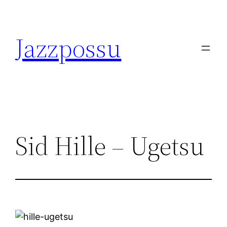
Skip
to
Jazzpossu
content
Sid Hille – Ugetsu