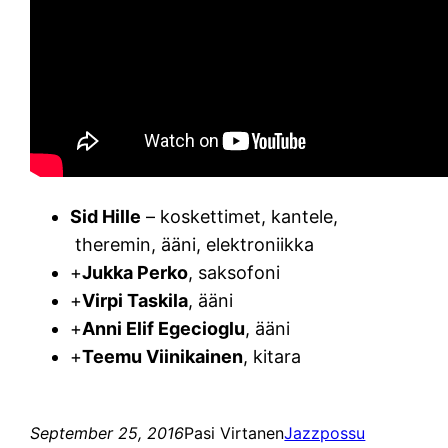
Sid Hille
– koskettimet, kantele,
theremin, ääni, elektroniikka
+
Jukka Perko
, saksofoni
+
Virpi Taskila
, ääni
+
Anni Elif Egecioglu
, ääni
+
Teemu Viinikainen
, kitara
September 25, 2016
Pasi Virtanen
Jazzpossu