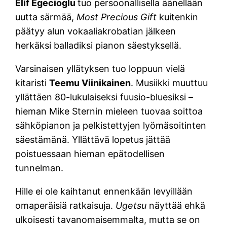
Elif Egecioglu
tuo persoonallisella äänellään
uutta särmää,
Most Precious Gift
kuitenkin
päätyy alun vokaaliakrobatian jälkeen
herkäksi balladiksi pianon säestyksellä.
Varsinaisen yllätyksen tuo loppuun vielä
kitaristi
Teemu Viinikainen
. Musiikki muuttuu
yllättäen 80-lukulaiseksi fuusio-bluesiksi –
hieman Mike Sternin mieleen tuovaa soittoa
sähköpianon ja pelkistettyjen lyömäsoitinten
säestämänä. Yllättävä lopetus jättää
poistuessaan hieman epätodellisen
tunnelman.
Hille ei ole kaihtanut ennenkään levyillään
omaperäisiä ratkaisuja.
Ugetsu
näyttää ehkä
ulkoisesti tavanomaisemmalta, mutta se on