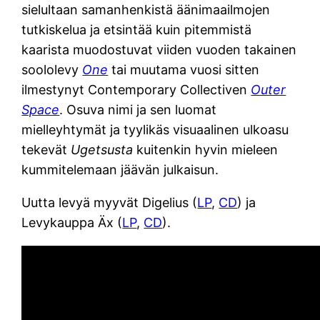
sielultaan samanhenkistä äänimaailmojen
tutkiskelua ja etsintää kuin pitemmistä
kaarista muodostuvat viiden vuoden takainen
soololevy
One
tai muutama vuosi sitten
ilmestynyt Contemporary Collectiven
Outer
Space
. Osuva nimi ja sen luomat
mielleyhtymät ja tyylikäs visuaalinen ulkoasu
tekevät
Ugetsusta
kuitenkin hyvin mieleen
kummitelemaan jäävän julkaisun.
Uutta levyä myyvät Digelius (
LP
,
CD
) ja
Levykauppa Äx (
LP
,
CD
).