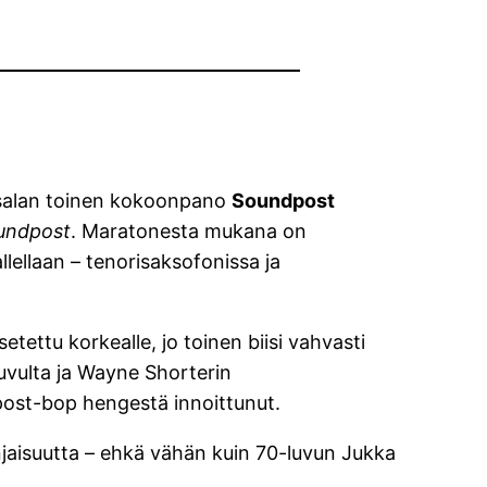
Vesalan toinen kokoonpano
Soundpost
oundpost
. Maratonesta mukana on
lellaan – tenorisaksofonissa ja
ettu korkealle, jo toinen biisi vahvasti
-luvulta ja Wayne Shorterin
 post-bop hengestä innoittunut.
njaisuutta – ehkä vähän kuin 70-luvun Jukka