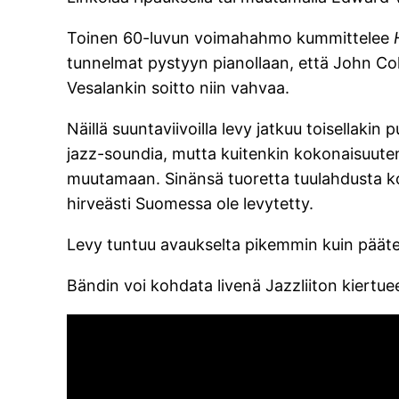
Toinen 60-luvun voimahahmo kummittelee
tunnelmat pystyyn pianollaan, että John Col
Vesalankin soitto niin vahvaa.
Näillä suuntaviivoilla levy jatkuu toisellaki
jazz-soundia, mutta kuitenkin kokonaisuutena
muutamaan. Sinänsä tuoretta tuulahdusta koti
hirveästi Suomessa ole levytetty.
Levy tuntuu avaukselta pikemmin kuin päätepi
Bändin voi kohdata livenä Jazzliiton kiertue