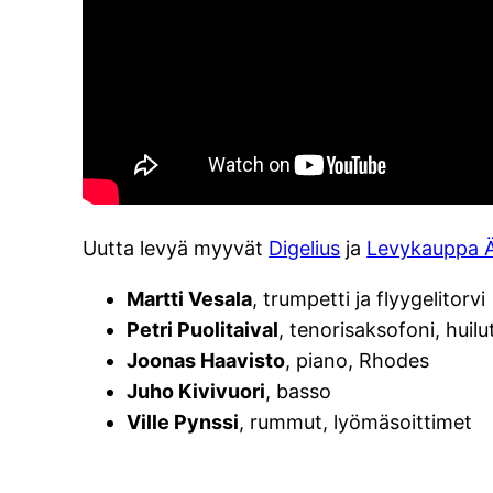
Uutta levyä myyvät
Digelius
ja
Levykauppa 
Martti Vesala
, trumpetti ja flyygelitorvi
Petri Puolitaival
, tenorisaksofoni, huilu
Joonas Haavisto
, piano, Rhodes
Juho Kivivuori
, basso
Ville Pynssi
, rummut, lyömäsoittimet