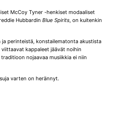
iset McCoy Tyner -henkiset modaaliset
 Freddie Hubbardin
Blue Spirits
, on kuitenkin
a ja perinteistä, konstailematonta akustista
viittaavat kappaleet jäävät noihin
raditioon nojaavaa musiikkia ei niin
isuja varten on herännyt.