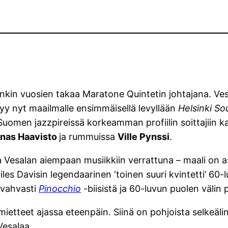
denkin vuosien takaa Maratone Quintetin johtajana. 
tyy nyt maailmalle ensimmäisellä levyllään
Helsinki S
uomen jazzpireissä korkeamman profiilin soittajiin kal
nas Haavisto
ja rummuissa
Ville Pynssi
.
esalan aiempaan musiikkiin verrattuna – maali on aset
Miles Davisin legendaarinen ‘toinen suuri kvintetti’ 60
 vahvasti
Pinocchio
-biisistä ja 60-luvun puolen välin
ietteet ajassa eteenpäin. Siinä on pohjoista selkeäli
Vesalaa.