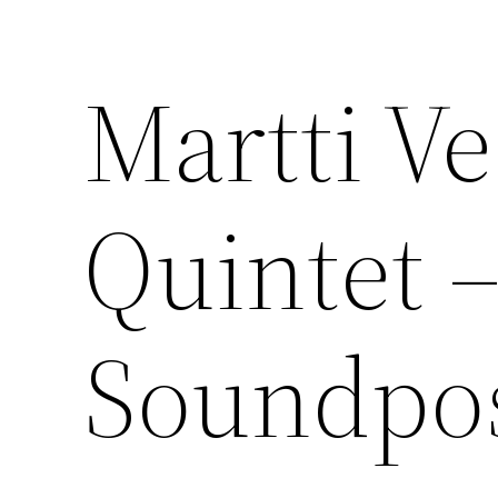
Martti V
Quintet –
Soundpo