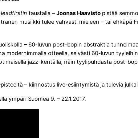
Headfirstin
taustalla –
Joonas Haavisto
pistää semmo
tranen musiikki tulee vahvasti mieleen – tai ehkäpä
n puoliskolla – 60-luvun post-bopin abstraktia tunnelma
 modernimmalla otteella, selvästi 60-luvun tyyleihin 
maisella jazz-kentällä, näin tyylipuhdasta post-bop t
steeltä – kiinnostus live-esiintymistä ja tulevia julka
ella ympäri Suomea 9. – 22.1.2017.