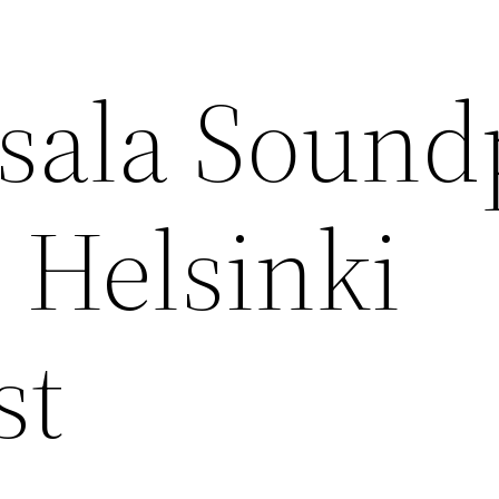
esala Sound
 Helsinki
st