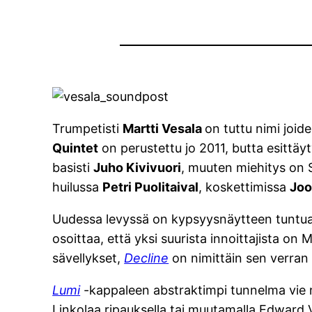
Trumpetisti
Martti Vesala
on tuttu nimi joi
Quintet
on perustettu jo 2011, butta esittäy
basisti
Juho Kivivuori
, muuten miehitys on S
huilussa
Petri Puolitaival
, koskettimissa
Joo
Uudessa levyssä on kypsyysnäytteen tuntua V
osoittaa, että yksi suurista innoittajista on 
sävellykset,
Decline
on nimittäin sen verran
Lumi
-kappaleen abstraktimpi tunnelma vie m
Linkolaa ripauksella tai muutamalla Edward 