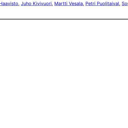
Haavisto
, 
Juho Kivivuori
, 
Martti Vesala
, 
Petri Puolitaival
, 
So